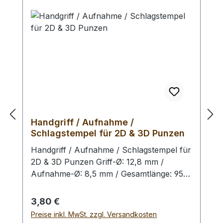
Beschädigung der Punziereisen / des
Schlagstempel auszuschliessen. Der
Handgriff und der Punzierstempel auf
dem Bild sind nur exemplarisch.
Handgriff / Aufnahme /
Schlagstempel für 2D & 3D Punzen
Handgriff / Aufnahme / Schlagstempel für
2D & 3D Punzen Griff-Ø: 12,8 mm /
Aufnahme-Ø: 8,5 mm / Gesamtlänge: 95
mm Handgriff zum Aufsetzen und
Einschlagen von 2D & 3D Punzen. Um das
Regulärer Preis:
3,80 €
Schlagbild zu optimieren und eine
Preise inkl. MwSt. zzgl. Versandkosten
gleichmäßige Verteilung der Schlagkraft