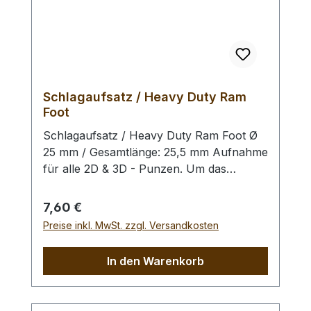
Schlagaufsatz / Heavy Duty Ram
Foot
Schlagaufsatz / Heavy Duty Ram Foot Ø
25 mm / Gesamtlänge: 25,5 mm Aufnahme
für alle 2D & 3D - Punzen. Um das
Schlagbild zu optimieren und eine
gleichmäßige Verteilung der Schlagkraft
Regulärer Preis:
7,60 €
(insbesondere bei großen Punzen) zu
Preise inkl. MwSt. zzgl. Versandkosten
erzielen, empfehlen wir Ihnen unseren
Schlagaufsatz. Zusätzlich benötigen Sie
In den Warenkorb
einen Handgriff / Schlagstempel. Bitte
benutzen Sie zum Schlagen unbedingt
einen geeigneten Hammer, um eine