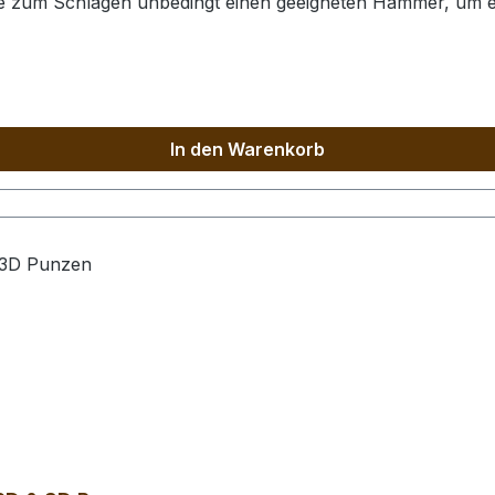
Sie zum Schlagen unbedingt einen geeigneten Hammer, um e
 der Punzierstempel auf dem Bild sind nur exemplarisch.
In den Warenkorb