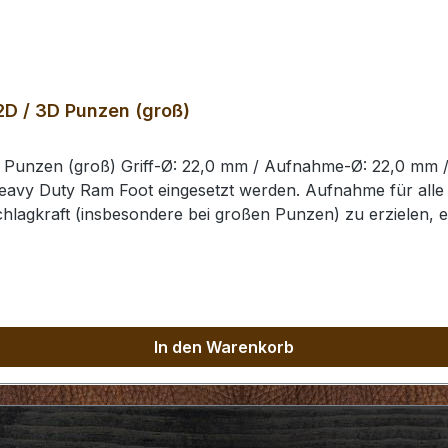
2D / 3D Punzen (groß)
D Punzen (groß) Griff-Ø: 22,0 mm / Aufnahme-Ø: 22,0 mm 
eavy Duty Ram Foot eingesetzt werden. Aufnahme für alle
chlagkraft (insbesondere bei großen Punzen) zu erzielen, 
neten Hammer, um eine Beschädigung der Punziereisen / d
In den Warenkorb