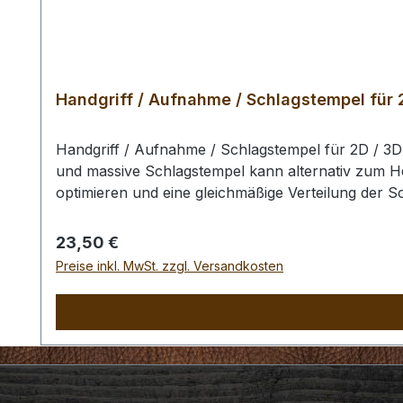
Handgriff / Aufnahme / Schlagstempel für 
Handgriff / Aufnahme / Schlagstempel für 2D / 3
und massive Schlagstempel kann alternativ zum H
optimieren und eine gleichmäßige Verteilung der S
benutzen Sie zum Schlagen unbedingt einen geeig
Punzierstempel auf dem Bild ist nur exemplarisch.
Regulärer Preis:
23,50 €
Preise inkl. MwSt. zzgl. Versandkosten