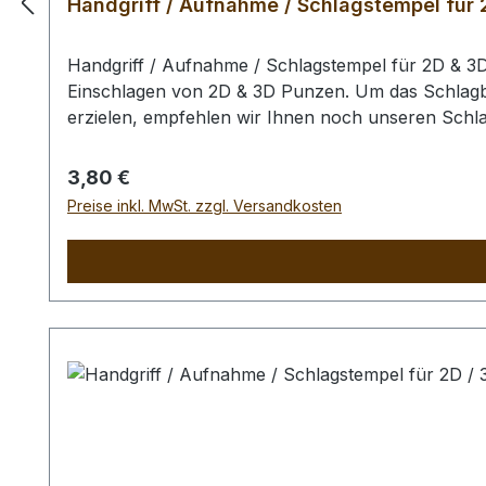
Handgriff / Aufnahme / Schlagstempel für
Handgriff / Aufnahme / Schlagstempel für 2D & 
Einschlagen von 2D & 3D Punzen. Um das Schlagbil
erzielen, empfehlen wir Ihnen noch unseren Schl
Punziereisen / des Schlagstempel auszuschliessen
Regulärer Preis:
3,80 €
Preise inkl. MwSt. zzgl. Versandkosten