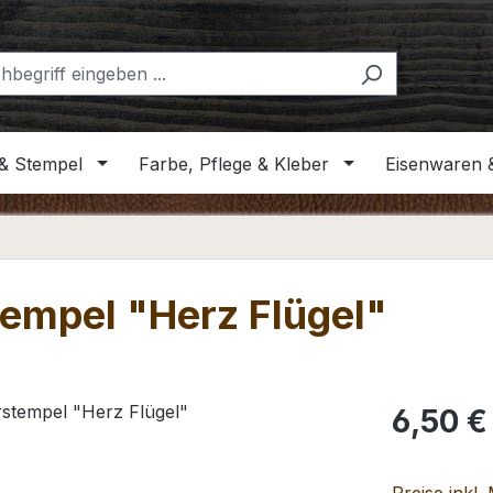
& Stempel
Farbe, Pflege & Kleber
Eisenwaren 
tempel "Herz Flügel"
Regulärer Pr
6,50 €