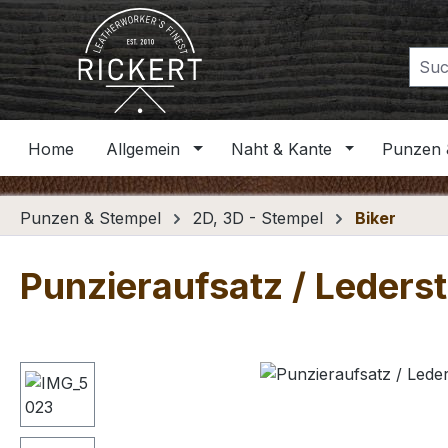
m Hauptinhalt springen
Zur Suche springen
Zur Hauptnavigation springen
Home
Allgemein
Naht & Kante
Punzen 
Punzen & Stempel
2D, 3D - Stempel
Biker
Punzieraufsatz / Leders
Bildergalerie überspringen