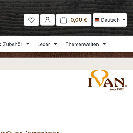
0,00 €
Warenkorb enthält 
Deutsch
& Zubehör
Leder
Themenwelten
eis: