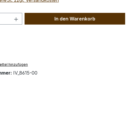
. MwSt. zzgl. Versandkosten
 Anzahl: Gib den gewünschten Wert ein 
In den Warenkorb
ttel hinzufügen
mmer:
IV_8615-00