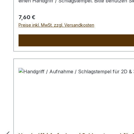
einen Handgriff / Schlagstempel. Bitte benutzen 
Schlagstempel auszuschliessen. Der Handgriff und
Regulärer Preis:
7,60 €
Preise inkl. MwSt. zzgl. Versandkosten