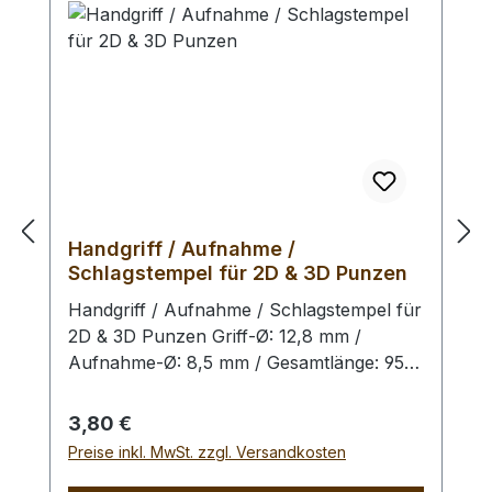
Schlagstempel auszuschliessen. Der
Handgriff und der Punzierstempel auf
dem Bild sind nur exemplarisch.
Handgriff / Aufnahme /
Schlagstempel für 2D & 3D Punzen
Handgriff / Aufnahme / Schlagstempel für
2D & 3D Punzen Griff-Ø: 12,8 mm /
Aufnahme-Ø: 8,5 mm / Gesamtlänge: 95
mm Handgriff zum Aufsetzen und
Einschlagen von 2D & 3D Punzen. Um das
Regulärer Preis:
3,80 €
Schlagbild zu optimieren und eine
Preise inkl. MwSt. zzgl. Versandkosten
gleichmäßige Verteilung der Schlagkraft