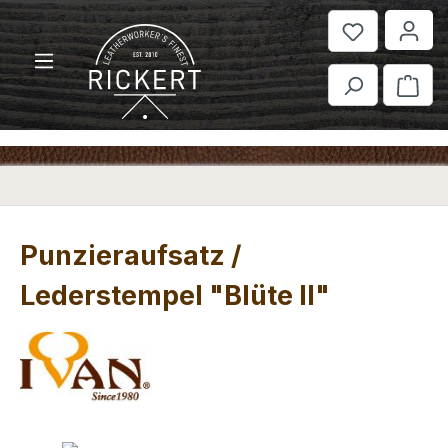
Zum Hauptinhalt springen
War
Punzieraufsatz /
Lederstempel "Blüte II"