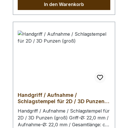
(insbesondere bei großen Punzen) zu
In den Warenkorb
erzielen, empfehlen wir Ihnen noch
unseren Schlagaufsatz. Bitte benutzen Sie
zum Schlagen unbedingt einen geeigneten
Hammer, um eine Beschädigung der
Punziereisen / des
Schlagstempel auszuschliessen. Der
Schlagaufsatz und der Punzierstempel
auf dem Bild sind nur exemplarisch.
Handgriff / Aufnahme /
Schlagstempel für 2D / 3D Punzen
(groß)
Handgriff / Aufnahme / Schlagstempel für
2D / 3D Punzen (groß) Griff-Ø: 22,0 mm /
Aufnahme-Ø: 22,0 mm / Gesamtlänge: ca.