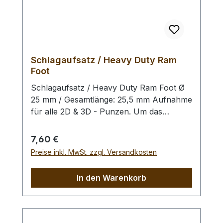
Schlagaufsatz / Heavy Duty Ram
Foot
Schlagaufsatz / Heavy Duty Ram Foot Ø
25 mm / Gesamtlänge: 25,5 mm Aufnahme
für alle 2D & 3D - Punzen. Um das
Schlagbild zu optimieren und eine
gleichmäßige Verteilung der Schlagkraft
Regulärer Preis:
7,60 €
(insbesondere bei großen Punzen) zu
Preise inkl. MwSt. zzgl. Versandkosten
erzielen, empfehlen wir Ihnen unseren
Schlagaufsatz. Zusätzlich benötigen Sie
In den Warenkorb
einen Handgriff / Schlagstempel. Bitte
benutzen Sie zum Schlagen unbedingt
einen geeigneten Hammer, um eine
Beschädigung der Punziereisen / des