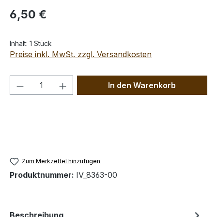
Regulärer Preis:
6,50 €
Inhalt:
1 Stück
Preise inkl. MwSt. zzgl. Versandkosten
Produkt Anzahl: Gib den gewünschten We
In den Warenkorb
Zum Merkzettel hinzufügen
Produktnummer:
IV_8363-00
Beschreibung