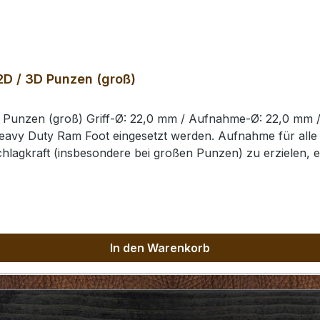
2D / 3D Punzen (groß)
D Punzen (groß) Griff-Ø: 22,0 mm / Aufnahme-Ø: 22,0 mm 
eavy Duty Ram Foot eingesetzt werden. Aufnahme für alle
chlagkraft (insbesondere bei großen Punzen) zu erzielen, 
neten Hammer, um eine Beschädigung der Punziereisen / d
In den Warenkorb