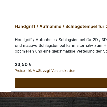
Handgriff / Aufnahme / Schlagstempel für 
Handgriff / Aufnahme / Schlagstempel für 2D / 3
und massive Schlagstempel kann alternativ zum H
optimieren und eine gleichmäßige Verteilung der S
benutzen Sie zum Schlagen unbedingt einen geeig
Punzierstempel auf dem Bild ist nur exemplarisch.
Regulärer Preis:
23,50 €
Preise inkl. MwSt. zzgl. Versandkosten