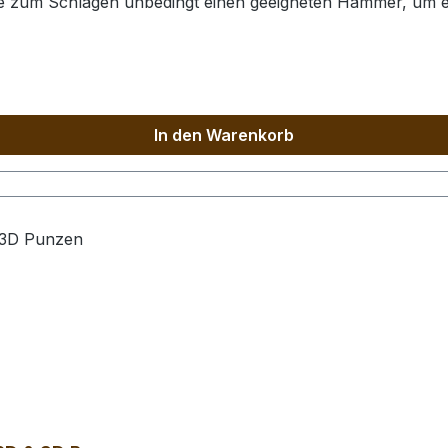
Sie zum Schlagen unbedingt einen geeigneten Hammer, um e
 der Punzierstempel auf dem Bild sind nur exemplarisch.
In den Warenkorb