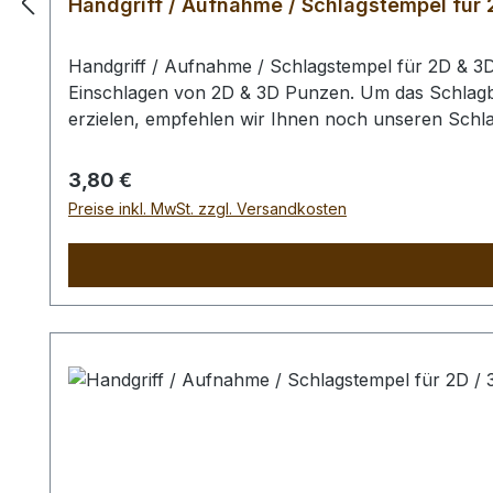
Handgriff / Aufnahme / Schlagstempel für
Handgriff / Aufnahme / Schlagstempel für 2D & 
Einschlagen von 2D & 3D Punzen. Um das Schlagbil
erzielen, empfehlen wir Ihnen noch unseren Schl
Punziereisen / des Schlagstempel auszuschliessen
Regulärer Preis:
3,80 €
Preise inkl. MwSt. zzgl. Versandkosten