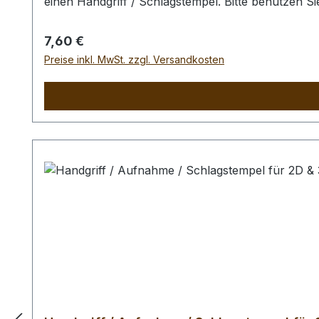
einen Handgriff / Schlagstempel. Bitte benutzen 
Schlagstempel auszuschliessen. Der Handgriff und
Regulärer Preis:
7,60 €
Preise inkl. MwSt. zzgl. Versandkosten