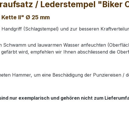
aufsatz / Lederstempel "Biker Cr
 Kette II" Ø 25 mm
n Handgriff (Schlagstempel) und zur besseren Kraftverteil
nem Schwamm und lauwarmen Wasser anfeuchten (Oberfläch
gefärbt wird, empfehlen wir Ihnen abschliessend die Oberf
neten Hammer, um eine Beschädigung der Punziereisen / d
sind nur exemplarisch und gehören nicht zum Lieferumfan