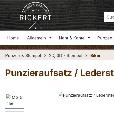
m Hauptinhalt springen
Zur Suche springen
Zur Hauptnavigation springen
Home
Allgemein
Naht & Kante
Punzen 
Punzen & Stempel
2D, 3D - Stempel
Biker
Punzieraufsatz / Lederst
Bildergalerie überspringen