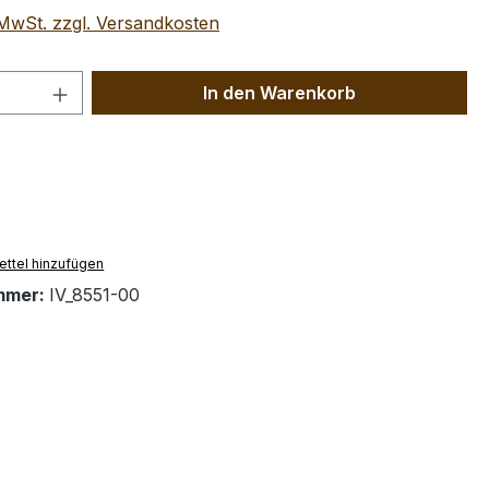
. MwSt. zzgl. Versandkosten
 Anzahl: Gib den gewünschten Wert ein 
In den Warenkorb
ttel hinzufügen
mmer:
IV_8551-00