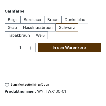
auswählen
Garnfarbe
Beige
Bordeaux
Braun
Dunkelblau
Grau
Haselnussbraun
Schwarz
Tabakbraun
Weiß
Produkt Anzahl: Gib den gewünschten We
In den Warenkorb
Zum Merkzettel hinzufügen
Produktnummer:
WY_TWX100-01