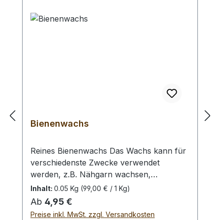
Bienenwachs
Reines Bienenwachs Das Wachs kann für
verschiedenste Zwecke verwendet
werden, z.B. Nähgarn wachsen,
Lederkanten einreiben, erhitzen und
Inhalt:
0.05 Kg
(99,00 € / 1 Kg)
flüssig auf das ebenfalls erhitzte
Regulärer Preis:
Ab
4,95 €
(Heißluftfön) Leder auftragen, etc.
Preise inkl. MwSt. zzgl. Versandkosten