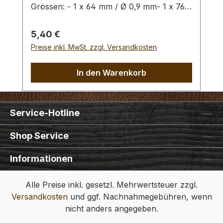
Grössen: - 1 x 64 mm / Ø 0,9 mm- 1 x 76
mm / Ø 1,0 mm- 1 x 89 mm / Ø 1,2 mm- 1
x 102 mm / Ø 1,2 mm
Regulärer Preis:
5,40 €
Preise inkl. MwSt. zzgl. Versandkosten
In den Warenkorb
Service-Hotline
Shop Service
Informationen
Alle Preise inkl. gesetzl. Mehrwertsteuer zzgl.
Versandkosten
und ggf. Nachnahmegebühren, wenn
nicht anders angegeben.