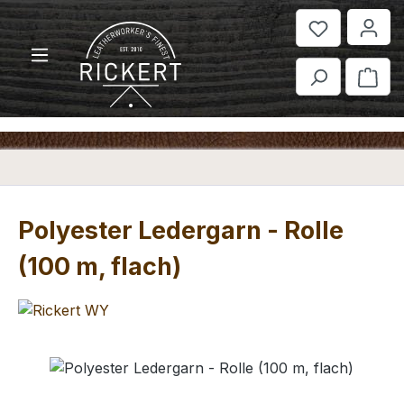
Zum Hauptinhalt springen
War
Polyester Ledergarn - Rolle
(100 m, flach)
Bildergalerie überspringen