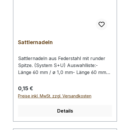
Sattlernadeln
Sattlernadeln aus Federstahl mit runder
Spitze. (System S+U) Auswahlliste:-
Länge 60 mm / ø 1,0 mm- Länge 60 mm
/ ø 1,9 mm- Länge 43,5 mm / ø 1,0 mm Bei
einer Bestellung von 1 Stück erhalten Sie
Regulärer Preis:
0,15 €
1 Nadel der gewählten Größe.
Preise inkl. MwSt. zzgl. Versandkosten
Details