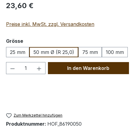
Regulärer Preis:
23,60 €
Preise inkl. MwSt. zzgl. Versandkosten
auswählen
Grösse
25 mm
50 mm Ø (R 25,0)
75 mm
100 mm
Produkt Anzahl: Gib den gewünschten We
In den Warenkorb
Zum Merkzettel hinzufügen
Produktnummer:
HOF_86190050