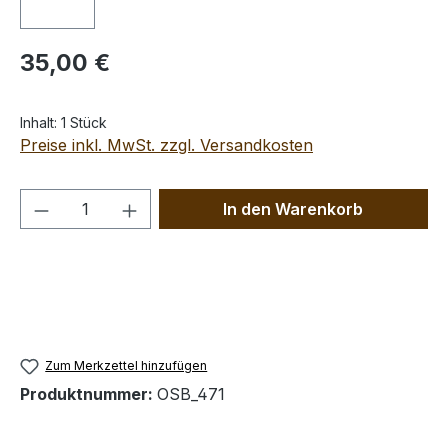
Regulärer Preis:
35,00 €
Inhalt:
1 Stück
Preise inkl. MwSt. zzgl. Versandkosten
Produkt Anzahl: Gib den gewünschten We
In den Warenkorb
Zum Merkzettel hinzufügen
Produktnummer:
OSB_471