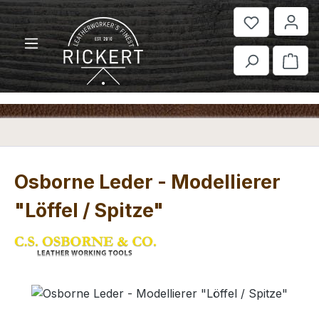
Zum Hauptinhalt springen
War
Osborne Leder - Modellierer
"Löffel / Spitze"
Bildergalerie überspringen