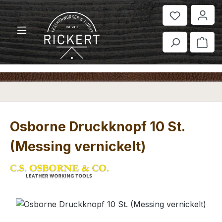
Zum Hauptinhalt springen
War
Osborne Druckknopf 10 St.
(Messing vernickelt)
Bildergalerie überspringen