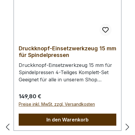
Druckknopf-Einsetzwerkzeug 15 mm
für Spindelpressen
Druckknopf-Einsetzwerkzeug 15 mm für
Spindelpressen 4-Teiliges Komplett-Set
Geeignet für alle in unserem Shop
verfügbaren Ringfeder - Druckknöpfe mit
einer Größe von 15 mm. Achtung: - Für
Regulärer Preis:
149,80 €
die Verwendung benötigen Sie eine
Preise inkl. MwSt. zzgl. Versandkosten
Spindelpresse mit einem 1/4" Gewinde mit
24er Steigung (6,35 mm).
In den Warenkorb
Abmessungen:Gewinde oben: 1/4" mit
24er Steigung (6,35 mm)Einsatz unten: Ø