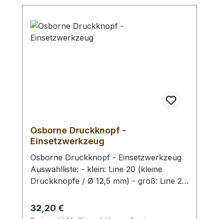
12 mm
Osborne Druckknopf -
Einsetzwerkzeug
Osborne Druckknopf - Einsetzwerkzeug
Auswahlliste: - klein: Line 20 (kleine
Druckknöpfe / Ø 12,5 mm) - groß: Line 24
(große Druckknöpfe / Ø 15,0 mm) Oder
Sie benutzen unser Universal -
Regulärer Preis:
32,20 €
Druckknopf - Einsetzwerkzeug. (für beide