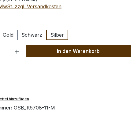
. MwSt. zzgl. Versandkosten
ählen
Gold
Schwarz
Silber
 Anzahl: Gib den gewünschten Wert ein 
In den Warenkorb
ttel hinzufügen
mmer:
OSB_K5708-11-M