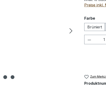
Preise inkl
ausw
Farbe
Brüniert
Produkt
Zum Merkze
Produktnu