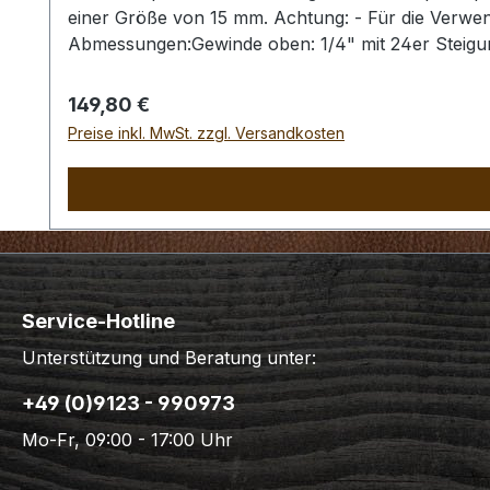
einer Größe von 15 mm. Achtung: - Für die Verwen
Abmessungen:Gewinde oben: 1/4" mit 24er Steigu
Regulärer Preis:
149,80 €
Preise inkl. MwSt. zzgl. Versandkosten
Service-Hotline
Unterstützung und Beratung unter:
+49 (0)9123 - 990973
Mo-Fr, 09:00 - 17:00 Uhr