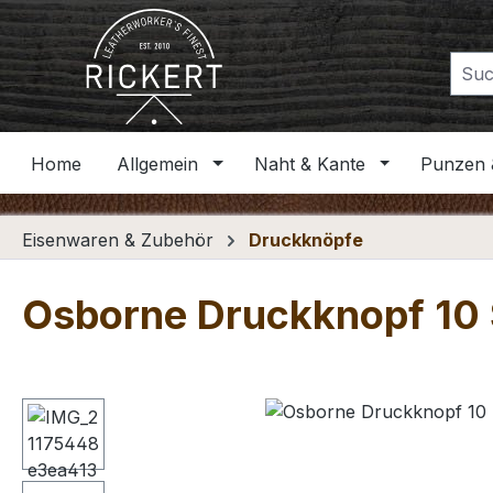
m Hauptinhalt springen
Zur Suche springen
Zur Hauptnavigation springen
Home
Allgemein
Naht & Kante
Punzen 
Eisenwaren & Zubehör
Druckknöpfe
Osborne Druckknopf 10 S
Bildergalerie überspringen