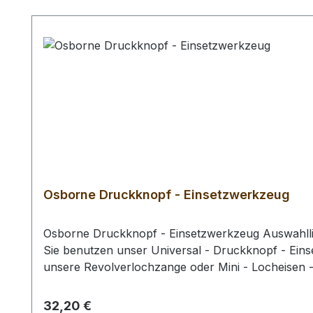
Produktgalerie überspringen
Osborne Druckknopf - Einsetzwerkzeug
Osborne Druckknopf - Einsetzwerkzeug Auswahllist
Sie benutzen unser Universal - Druckknopf - Eins
unsere Revolverlochzange oder Mini - Locheisen -
Regulärer Preis:
32,20 €