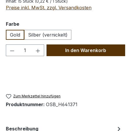
Inhalt:
15 Stück
(0,22 € / 1 Stück)
Preise inkl. MwSt. zzgl. Versandkosten
auswählen
Farbe
Gold
Silber (vernickelt)
Produkt Anzahl: Gib den gewünschten We
In den Warenkorb
Zum Merkzettel hinzufügen
Produktnummer:
OSB_H641371
Beschreibung