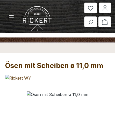
Zum Hauptinhalt springen
War
Ösen mit Scheiben ø 11,0 mm
Bildergalerie überspringen