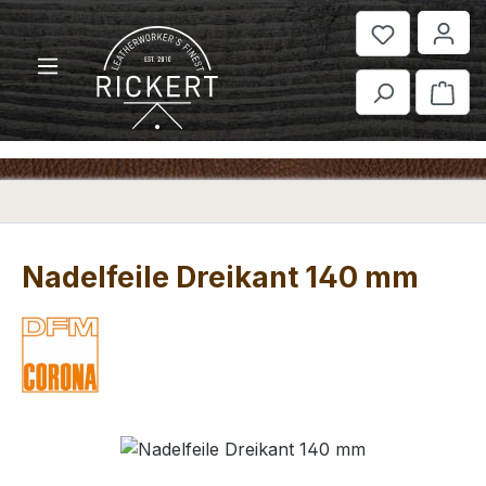
Zum Hauptinhalt springen
War
Nadelfeile Dreikant 140 mm
Bildergalerie überspringen