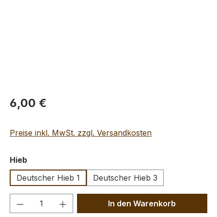
Regulärer Preis:
6,00 €
Preise inkl. MwSt. zzgl. Versandkosten
auswählen
Hieb
Deutscher Hieb 1
Deutscher Hieb 3
Produkt Anzahl: Gib den gewünschten We
In den Warenkorb