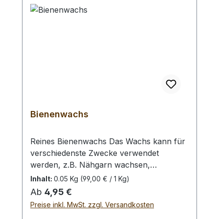
Bienenwachs
Reines Bienenwachs Das Wachs kann für
verschiedenste Zwecke verwendet
werden, z.B. Nähgarn wachsen,
Lederkanten einreiben, erhitzen und
Inhalt:
0.05 Kg
(99,00 € / 1 Kg)
flüssig auf das ebenfalls erhitzte
Regulärer Preis:
Ab
4,95 €
(Heißluftfön) Leder auftragen, etc.
Preise inkl. MwSt. zzgl. Versandkosten
Auswahlliste:- 50 Gramm- 80 Gramm Bei