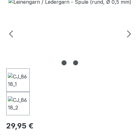
Bildergalerie überspringen
Regulärer Preis:
29,95 €