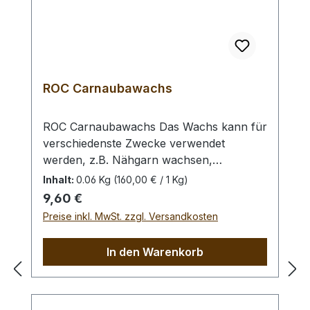
ROC Carnaubawachs
ROC Carnaubawachs Das Wachs kann für
verschiedenste Zwecke verwendet
werden, z.B. Nähgarn wachsen,
Lederkanten einreiben, erhitzen und
Inhalt:
0.06 Kg
(160,00 € / 1 Kg)
flüssig auf das ebenfalls erhitzte
Regulärer Preis:
9,60 €
(Heißluftfön) Leder auftragen, etc.
Preise inkl. MwSt. zzgl. Versandkosten
Gewicht:- 60 Gramm Bei einer Bestellung 1
Stück erhalten Sie 1 Stück ROC
In den Warenkorb
Carnaubawachs.