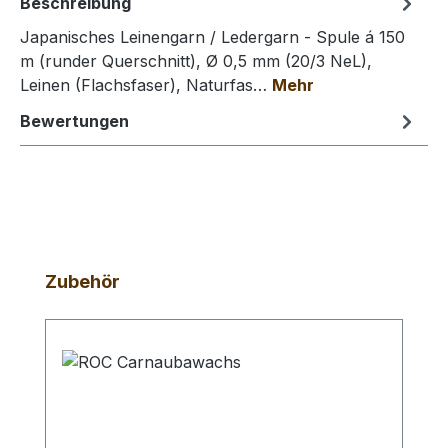
Beschreibung
Japanisches Leinengarn / Ledergarn - Spule á 150
m (runder Querschnitt), Ø 0,5 mm (20/3 NeL),
Leinen (Flachsfaser), Naturfas…
Mehr
Bewertungen
Produktgalerie überspringen
Zubehör