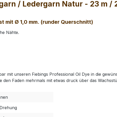
arn / Ledergarn Natur - 23 m / 
t mit Ø 1,0 mm. (runder Querschnitt)
he Nähte.
ar mit unseren Fiebings Professional Oil Dye in die gewü
e den Faden mehrmals mit etwas druck über das Wachsstü
inen
Drehung