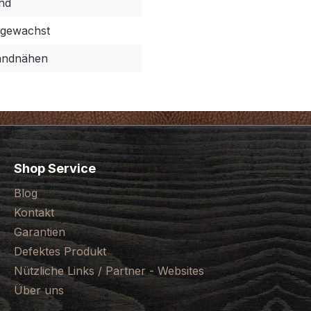
nd
gewachst
ndnähen
Shop Service
Blog
Kontakt
Garantien
Defektes Produkt
Nützliche Links / Partner - Websites
Über uns