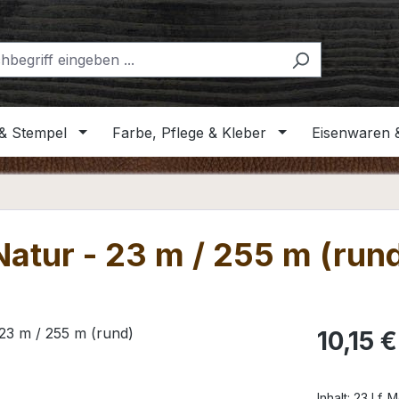
& Stempel
Farbe, Pflege & Kleber
Eisenwaren 
Natur - 23 m / 255 m (run
Regulärer Pr
10,15 €
Inhalt:
23 Lf. 