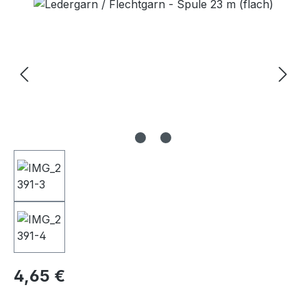
Bildergalerie überspringen
Regulärer Preis:
4,65 €