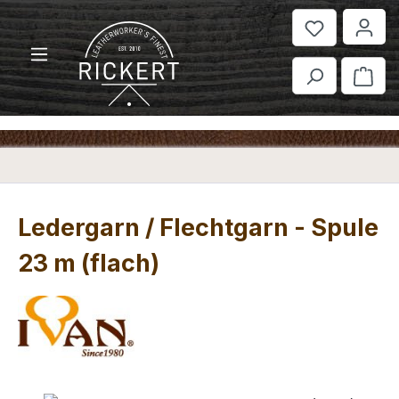
Zum Hauptinhalt springen
War
Ledergarn / Flechtgarn - Spule
23 m (flach)