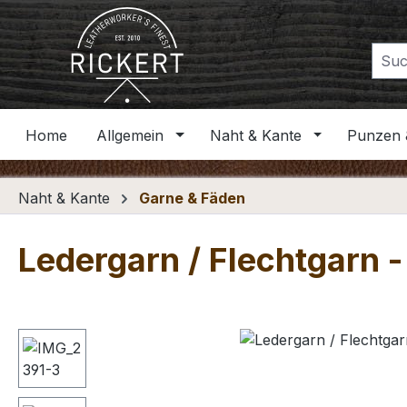
m Hauptinhalt springen
Zur Suche springen
Zur Hauptnavigation springen
Home
Allgemein
Naht & Kante
Punzen 
Naht & Kante
Garne & Fäden
Ledergarn / Flechtgarn -
Bildergalerie überspringen