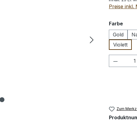
Preise inkl
ausw
Farbe
Gold
Na
Violett
Produkt
Zum Merkze
Produktnu