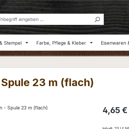
& Stempel
Farbe, Pflege & Kleber
Eisenwaren 
 Spule 23 m (flach)
Regulärer Pr
4,65 €
Inhalt:
23 Lf. 