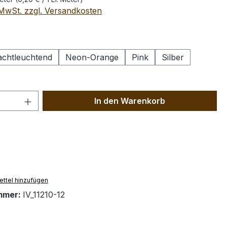
. MwSt. zzgl. Versandkosten
ählen
chtleuchtend
Neon-Orange
Pink
Silber
 Anzahl: Gib den gewünschten Wert ein 
In den Warenkorb
ttel hinzufügen
mmer:
IV_11210-12