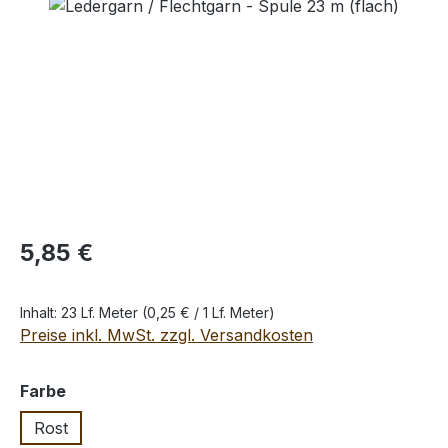
Bildergalerie überspringen
Regulärer Preis:
5,85 €
Inhalt:
23 Lf. Meter
(0,25 € / 1 Lf. Meter)
Preise inkl. MwSt. zzgl. Versandkosten
auswählen
Farbe
Rost