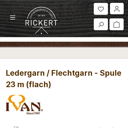
Zum Hauptinhalt springen
War
Ledergarn / Flechtgarn - Spule
23 m (flach)