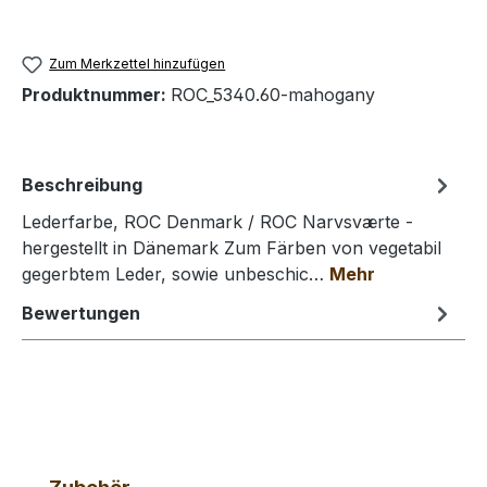
Zum Merkzettel hinzufügen
Produktnummer:
ROC_5340.60-mahogany
Beschreibung
Lederfarbe, ROC Denmark / ROC Narvsværte -
hergestellt in Dänemark Zum Färben von vegetabil
gegerbtem Leder, sowie unbeschic…
Mehr
Bewertungen
Produktgalerie überspringen