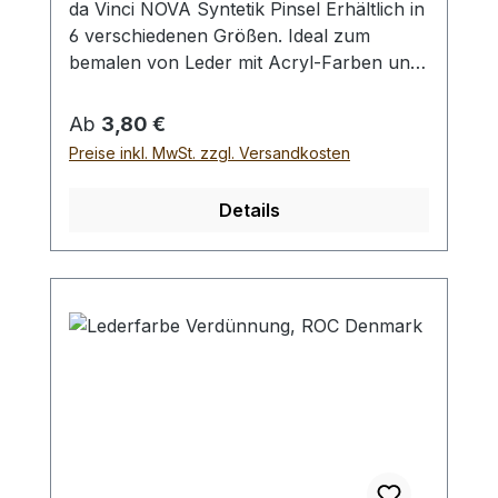
da Vinci NOVA Syntetik Pinsel Erhältlich in
6 verschiedenen Größen. Ideal zum
bemalen von Leder mit Acryl-Farben und
allen unseren weiteren Lederfarben. Die
Syntetik-Fasern des Pinsels sind sehr
Regulärer Preis:
Ab
3,80 €
langlebig und unempfindlich gegenüber
Preise inkl. MwSt. zzgl. Versandkosten
Alkoholbasierten Lederfarben oder
Reinigungsmitteln. - extrafeine
Details
goldfarbene Synthetikfasern -
Silberzwinge - kurze grünpolierte Stiele -
Größensortiment No. 2/0 bis No. 4