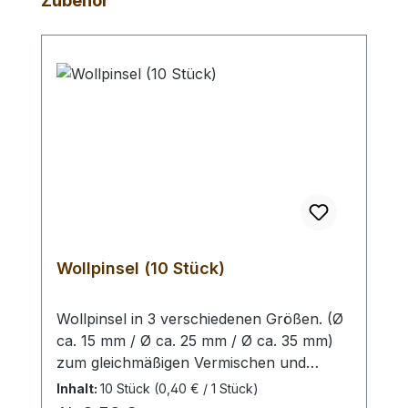
Zubehör
Wollpinsel (10 Stück)
Wollpinsel in 3 verschiedenen Größen. (Ø
ca. 15 mm / Ø ca. 25 mm / Ø ca. 35 mm)
zum gleichmäßigen Vermischen und
Auftragen von Lederfarbe oder Finish auf
Inhalt:
10 Stück
(0,40 € / 1 Stück)
die Oberfläche oder Kante. Auswahlliste: