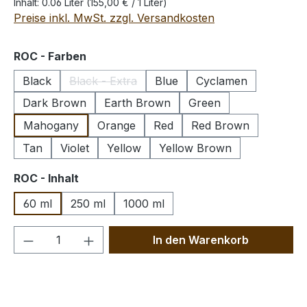
Inhalt:
0.06 Liter
(155,00 € / 1 Liter)
Preise inkl. MwSt. zzgl. Versandkosten
auswählen
ROC - Farben
Black
Black - Extra
Blue
Cyclamen
(Diese Option ist zurzeit nicht verfügbar.)
Dark Brown
Earth Brown
Green
Mahogany
Orange
Red
Red Brown
Tan
Violet
Yellow
Yellow Brown
auswählen
ROC - Inhalt
60 ml
250 ml
1000 ml
Produkt Anzahl: Gib den gewünschten We
In den Warenkorb