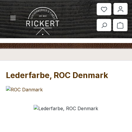
Zum Hauptinhalt springen
War
Lederfarbe, ROC Denmark
Bildergalerie überspringen