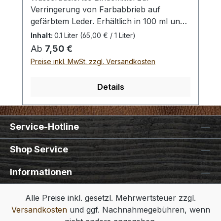
Verringerung von Farbabbrieb auf
gefärbtem Leder. Erhältlich in 100 ml und
500 ml Gebinden. Unser Craft Japan -
Inhalt:
0.1 Liter
(65,00 € / 1 Liter)
Leather Binder bietet Ihnen die
Regulärer Preis:
Ab
7,50 €
Möglichkeit, freie Farbpigmente, die nach
Preise inkl. MwSt. zzgl. Versandkosten
dem Färben häufig die Ursache von
Farbabrieb sind, im Leder zu binden. Ein
Details
Farbabrieb kann so vermindert oder gar
komplett unterbunden werden. (Je nach
verwendetem Leder, verwendeter Farbe
Service-Hotline
und Farbmenge). Fleckige Färbungen
werden leicht ausgeglichen und das Leder
Shop Service
wird durch den Auftrag
wiederstandsfähiger. Es kann nach dem
Informationen
Färben wie ein Finish mit unseren
Wollpinseln (Dauber), einem Pinsel oder
Alle Preise inkl. gesetzl. Mehrwertsteuer zzgl.
einem feinen, sauberen Baumwolltuch
Versandkosten
und ggf. Nachnahmegebühren, wenn
über das gefärbte Leder aufgetragen