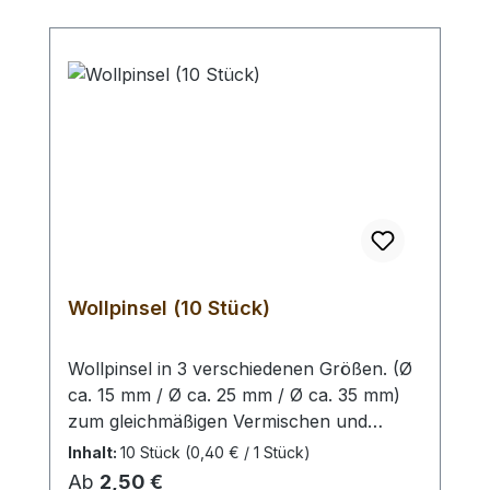
Wollpinsel (10 Stück)
Wollpinsel in 3 verschiedenen Größen. (Ø
ca. 15 mm / Ø ca. 25 mm / Ø ca. 35 mm)
zum gleichmäßigen Vermischen und
Auftragen von Lederfarbe oder Finish auf
Inhalt:
10 Stück
(0,40 € / 1 Stück)
die Oberfläche oder Kante. Auswahlliste:
Regulärer Preis:
Ab
2,50 €