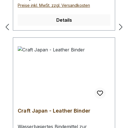
klein:10 Wollpinsel mit ca. 15 mm
Preise inkl. MwSt. zzgl. Versandkosten
Kopfdurchmesser (besonders geeignet für
die Kante)mittel: 10 Wollpinsel mit ca. 25
Details
mm Kopfdurchmessergroß: 10 Wollpinsel
mit ca. 35 mm Kopfdurchmesser
(besonders geeignet für die Fläche) Bei
Bestellung von 1 Stück erhalten Sie 10
Wollpinsel.
Craft Japan - Leather Binder
Wasserbasiertes Bindemittel zur