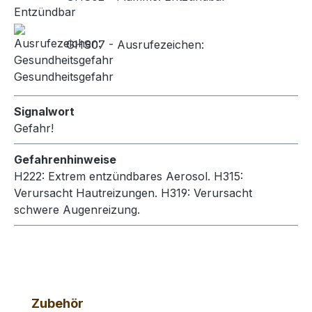
GHS07 - Ausrufezeichen:
Gesundheitsgefahr
Signalwort
Gefahr!
Gefahrenhinweise
H222: Extrem entzündbares Aerosol.
H315:
Verursacht Hautreizungen.
H319: Verursacht
schwere Augenreizung.
Produktgalerie überspringen
Zubehör