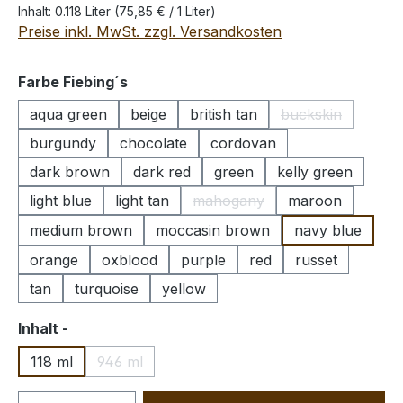
Inhalt:
0.118 Liter
(75,85 € / 1 Liter)
Preise inkl. MwSt. zzgl. Versandkosten
auswählen
Farbe Fiebing´s
aqua green
beige
british tan
buckskin
(Diese Option is
burgundy
chocolate
cordovan
dark brown
dark red
green
kelly green
light blue
light tan
mahogany
maroon
(Diese Option ist zurzeit nicht
medium brown
moccasin brown
navy blue
orange
oxblood
purple
red
russet
tan
turquoise
yellow
auswählen
Inhalt -
118 ml
946 ml
(Diese Option ist zurzeit nicht verfügbar.)