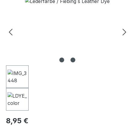
Bildergalerie überspringen
Regulärer Preis:
8,95 €