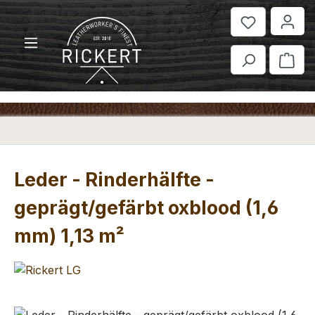
Zum Hauptinhalt springen
War
Leder - Rinderhälfte -
geprägt/gefärbt oxblood (1,6
mm) 1,13 m²
Bildergalerie überspringen