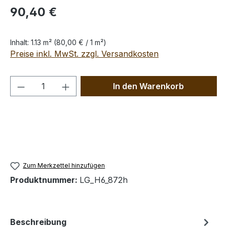
Regulärer Preis:
90,40 €
Inhalt:
1.13 m²
(80,00 € / 1 m²)
Preise inkl. MwSt. zzgl. Versandkosten
Produkt Anzahl: Gib den gewünschten We
In den Warenkorb
Zum Merkzettel hinzufügen
Produktnummer:
LG_H6_872h
Beschreibung