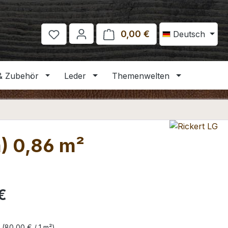
0,00 €
Warenkorb enthält 
Deutsch
& Zubehör
Leder
Themenwelten
m) 0,86 m²
eis:
€
²
(80,00 € / 1 m²)