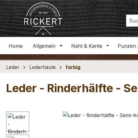
m Hauptinhalt springen
Zur Suche springen
Zur Hauptnavigation springen
Home
Allgemein
Naht & Kante
Punzen 
Leder
Lederhäute
farbig
Leder - Rinderhälfte - S
Bildergalerie überspringen