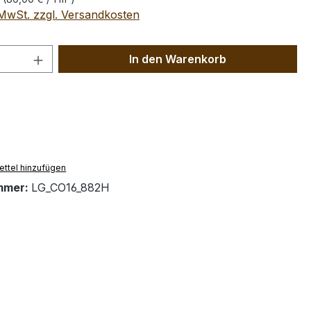
. MwSt. zzgl. Versandkosten
 Anzahl: Gib den gewünschten Wert ein 
In den Warenkorb
ttel hinzufügen
mmer:
LG_CO16_882H