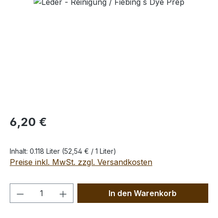
Bildergalerie überspringen
Regulärer Preis:
6,20 €
Inhalt:
0.118 Liter
(52,54 € / 1 Liter)
Preise inkl. MwSt. zzgl. Versandkosten
Produkt Anzahl: Gib den gewünschten We
In den Warenkorb