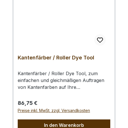
Kantenfärber / Roller Dye Tool
Kantenfärber / Roller Dye Tool, zum
einfachen und gleichmäßigen Auftragen
von Kantenfarben auf Ihre
Lederwerkstücke. Das aus einem
Aluminiumblock gefräste und äußerst
Regulärer Preis:
86,75 €
robuste Werkzeug ist eine Ideale Hilfe
Preise inkl. MwSt. zzgl. Versandkosten
beim Kantenfärben und bei sehr langen
Werkstücken wie z.B. Gürteln.
In den Warenkorb