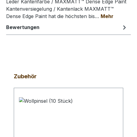
Leder Kantenfarbe / MAXMATT™ Dense Edge Paint
Kantenversiegelung / Kantenlack MAXMATT™
Dense Edge Paint hat die höchsten bis…
Mehr
Bewertungen
Produktgalerie überspringen
Zubehör