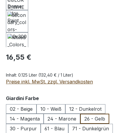
Regulärer Preis:
16,55 €
Inhalt:
0.125 Liter
(132,40 € / 1 Liter)
Preise inkl. MwSt. zzgl. Versandkosten
auswählen
Giardini Farbe
02 - Beige
10 - Weiß
12 - Dunkelrot
14 - Magenta
24 - Marone
26 - Gelb
30 - Purpur
61 - Blau
71 - Dunkelgrün