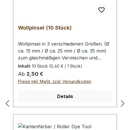
Wollpinsel (10 Stück)
Wollpinsel in 3 verschiedenen Größen. (Ø
ca. 15 mm / Ø ca. 25 mm / Ø ca. 35 mm)
zum gleichmäßigen Vermischen und
Auftragen von Lederfarbe oder Finish auf
Inhalt:
10 Stück
(0,40 € / 1 Stück)
die Oberfläche oder Kante. Auswahlliste:
Regulärer Preis:
Ab
2,50 €
klein:10 Wollpinsel mit ca. 15 mm
Preise inkl. MwSt. zzgl. Versandkosten
Kopfdurchmesser (besonders geeignet für
die Kante)mittel: 10 Wollpinsel mit ca. 25
Details
mm Kopfdurchmessergroß: 10 Wollpinsel
mit ca. 35 mm Kopfdurchmesser
(besonders geeignet für die Fläche) Bei
Bestellung von 1 Stück erhalten Sie 10
Wollpinsel.