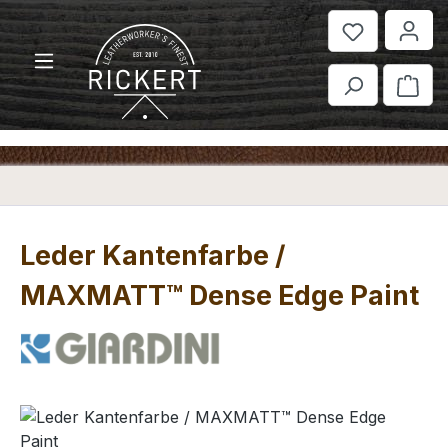
Zum Hauptinhalt springen
War
Leder Kantenfarbe /
MAXMATT™ Dense Edge Paint
Bildergalerie überspringen