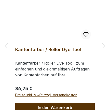
Kantenfärber / Roller Dye Tool
Kantenfärber / Roller Dye Tool, zum
einfachen und gleichmäßigen Auftragen
von Kantenfarben auf Ihre
Lederwerkstücke. Das aus einem
Aluminiumblock gefräste und äußerst
Regulärer Preis:
86,75 €
robuste Werkzeug ist eine Ideale Hilfe
Preise inkl. MwSt. zzgl. Versandkosten
beim Kantenfärben und bei sehr langen
Werkstücken wie z.B. Gürteln.
In den Warenkorb