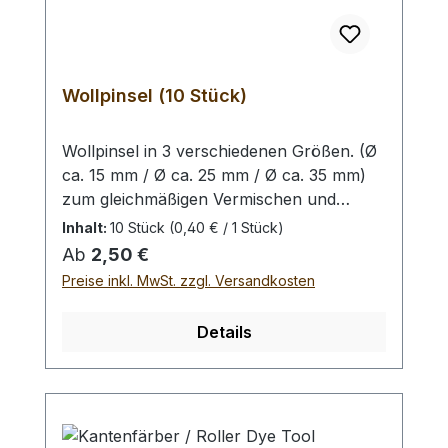
Wollpinsel (10 Stück)
Wollpinsel in 3 verschiedenen Größen. (Ø
ca. 15 mm / Ø ca. 25 mm / Ø ca. 35 mm)
zum gleichmäßigen Vermischen und
Auftragen von Lederfarbe oder Finish auf
Inhalt:
10 Stück
(0,40 € / 1 Stück)
die Oberfläche oder Kante. Auswahlliste:
Regulärer Preis:
Ab
2,50 €
klein:10 Wollpinsel mit ca. 15 mm
Preise inkl. MwSt. zzgl. Versandkosten
Kopfdurchmesser (besonders geeignet für
die Kante)mittel: 10 Wollpinsel mit ca. 25
Details
mm Kopfdurchmessergroß: 10 Wollpinsel
mit ca. 35 mm Kopfdurchmesser
(besonders geeignet für die Fläche) Bei
Bestellung von 1 Stück erhalten Sie 10
Wollpinsel.