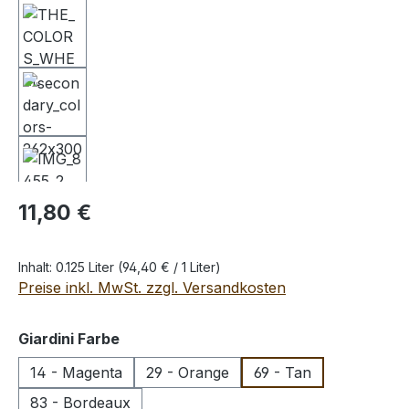
Regulärer Preis:
11,80 €
Inhalt:
0.125 Liter
(94,40 € / 1 Liter)
Preise inkl. MwSt. zzgl. Versandkosten
auswählen
Giardini Farbe
14 - Magenta
29 - Orange
69 - Tan
83 - Bordeaux