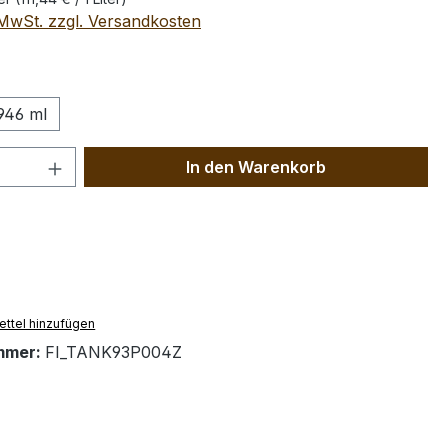
. MwSt. zzgl. Versandkosten
wählen
946 ml
 Anzahl: Gib den gewünschten Wert ein 
In den Warenkorb
ttel hinzufügen
mmer:
FI_TANK93P004Z