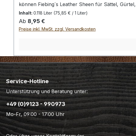
können Fiebing`s Leather Sheen für Sättel, Gürtel
Gebrauch. Die Lederwaren sollten vor dem Auftrag
Inhalt:
0.118 Liter
(75,85 € / 1 Liter)
auf und polieren diese nachdem sie eingezogen is
Regulärer Preis:
Ab
8,95 €
Punzierungen verwendet werden wenn diese mit Hilf
Preise inkl. MwSt. zzgl. Versandkosten
Lederrest um das Verhalten im Zusammenhang mit de
Konsistenz: flüssig Hinweis: Anwendungsbeispiele, 
Fantastic Finishes". ACHTUNG! Darf nicht in die
Schutzausrüstung. Bitte beachten Sie bei der Ver
Service-Hotline
Unterstützung und Beratung unter:
+49 (0)9123 - 990973
Mo-Fr, 09:00 - 17:00 Uhr