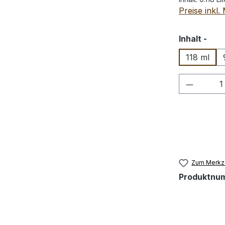
Preise inkl
aus
Inhalt -
118 ml
Produkt
Zum Merkze
Produktnu