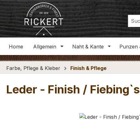
m Hauptinhalt springen
Zur Suche springen
Zur Hauptnavigation springen
Home
Allgemein
Naht & Kante
Punzen 
Farbe, Pflege & Kleber
Finish & Pflege
Leder - Finish / Fiebing`
Bildergalerie überspringen