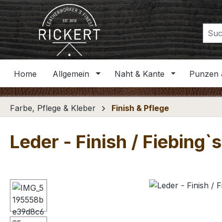
m Hauptinhalt springen
Zur Suche springen
Zur Hauptnavigation springen
Home
Allgemein
Naht & Kante
Punzen 
Farbe, Pflege & Kleber
Finish & Pflege
Leder - Finish / Fiebing`
Bildergalerie überspringen