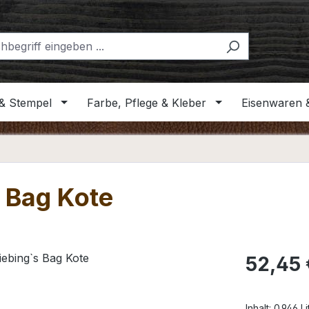
& Stempel
Farbe, Pflege & Kleber
Eisenwaren 
s Bag Kote
Regulärer Pr
52,45 
Inhalt:
0.946 L