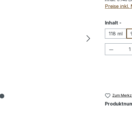
Preise inkl
aus
Inhalt -
118 ml
Produkt
Zum Merkze
Produktnu