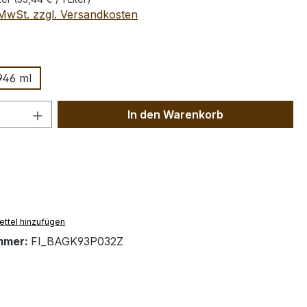
. MwSt. zzgl. Versandkosten
wählen
946 ml
 Anzahl: Gib den gewünschten Wert ein 
In den Warenkorb
ttel hinzufügen
mmer:
FI_BAGK93P032Z