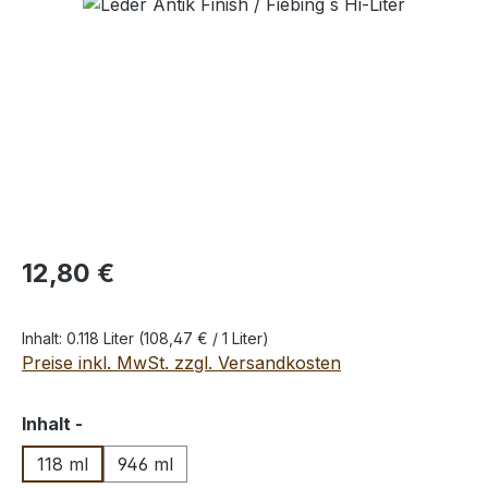
Bildergalerie überspringen
Regulärer Preis:
12,80 €
Inhalt:
0.118 Liter
(108,47 € / 1 Liter)
Preise inkl. MwSt. zzgl. Versandkosten
auswählen
Inhalt -
118 ml
946 ml