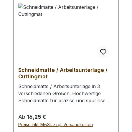
Schneidmatte / Arbeitsunterlage /
Cuttingmat
Schneidmatte / Arbeitsunterlage in 3
verschiedenen Größen. Hochwertige
Schneidmatte für präzise und spurlose
Schnitte. 3 - lagiger Sandwichaufbau mit
hartem Kern. Eine Seite schwarz, die
Regulärer Preis:
Ab
16,25 €
andere Seite grün. Beidseitig bedruckt mit
Preise inkl. MwSt. zzgl. Versandkosten
10 und 50 mm Teilung, sowie feinem