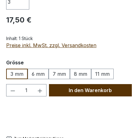
Regulärer Preis:
17,50 €
Inhalt:
1 Stück
Preise inkl. MwSt. zzgl. Versandkosten
auswählen
Grösse
3 mm
6 mm
7 mm
8 mm
11 mm
Produkt Anzahl: Gib den gewünschten We
In den Warenkorb