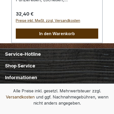
Braidingstempeln, usw., gerade
Schlagfläche. Wenig Rückschlag durch
Regulärer Preis:
32,40 €
schlagabsorbierenden Poly -
Preise inkl. MwSt. zzgl. Versandkosten
Hammerkopf. 240 gr Gesamtgewicht /
Kopf - Ø 45 mm / Gesamtlänge 295 mm
In den Warenkorb
Service-Hotline
Shop Service
Informationen
Alle Preise inkl. gesetzl. Mehrwertsteuer zzgl.
Versandkosten
und ggf. Nachnahmegebühren, wenn
nicht anders angegeben.