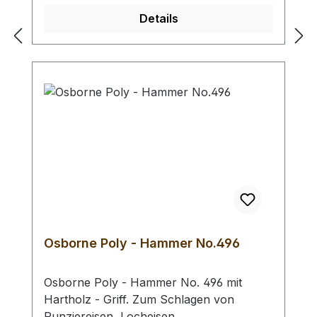
Raster. Profiausführung.
Details
Auswahlliste:klein: Länge 450 mm / Breite:
300 mm / Dicke: 3 mmgroß: Länge: 600
mm / Breite: 450 mm / Dicke: 3 mmextra
groß: Länge: 900 mm / Breite: 600 mm /
Dicke: 3 mm
Osborne Poly - Hammer No.496
Osborne Poly - Hammer No. 496 mit
Hartholz - Griff. Zum Schlagen von
Punziereisen, Locheisen,