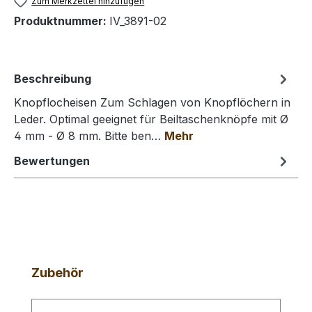
Zum Merkzettel hinzufügen
Produktnummer:
IV_3891-02
Beschreibung
Knopflocheisen Zum Schlagen von Knopflöchern in
Leder. Optimal geeignet für Beiltaschenknöpfe mit Ø
4 mm - Ø 8 mm. Bitte ben…
Mehr
Bewertungen
Produktgalerie überspringen
Zubehör