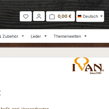
0,00 €
Warenkorb enthält 
Deutsch
& Zubehör
Leder
Themenwelten
eis:
€