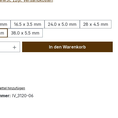
. MwSt. zzgl. Versandkosten
wählen
0 mm
16.5 x 3.5 mm
24.0 x 5.0 mm
28 x 4.5 mm
mm
38.0 x 5.5 mm
 Anzahl: Gib den gewünschten Wert ein 
In den Warenkorb
ttel hinzufügen
mmer:
IV_3120-06