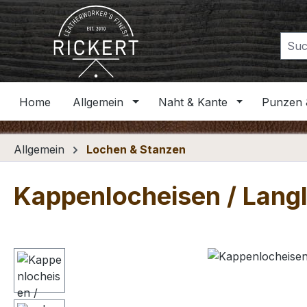
m Hauptinhalt springen
Zur Suche springen
Zur Hauptnavigation springen
Home
Allgemein
Naht & Kante
Punzen 
Allgemein
Lochen & Stanzen
Kappenlocheisen / Lang
Bildergalerie überspringen