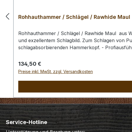
Rohhauthammer / Schlägel / Rawhide Maul
Rohhauthammer / Schlägel / Rawhide Maul aus Was
und exzellentem Schlagbild. Zum Schlagen von Pun
schlagabsorbierenden Hammerkopf. - Profiausführ
Sie 1 Rohhauthammer / Schlägel / Rawhide Maul 
Regulärer Preis:
134,50 €
Preise inkl. MwSt. zzgl. Versandkosten
Service-Hotline