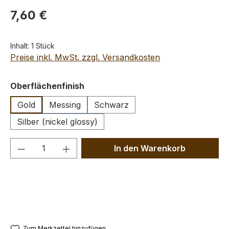
Regulärer Preis:
7,60 €
Inhalt:
1 Stück
Preise inkl. MwSt. zzgl. Versandkosten
auswählen
Oberflächenfinish
Gold
Messing
Schwarz
Silber (nickel glossy)
Produkt Anzahl: Gib den gewünschten We
In den Warenkorb
Zum Merkzettel hinzufügen