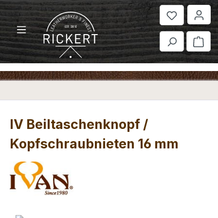
Zum Hauptinhalt springen
War
IV Beiltaschenknopf /
Kopfschraubnieten 16 mm