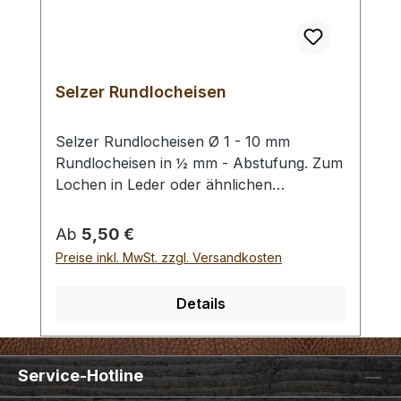
Selzer Rundlocheisen
Selzer Rundlocheisen Ø 1 - 10 mm
Rundlocheisen in ½ mm - Abstufung. Zum
Lochen in Leder oder ähnlichen
Materialien. Bitte benutzen Sie eine harte
Unterlage und einen geeigneten
Regulärer Preis:
Ab
5,50 €
Hammer zum Schlagen, (keinen
Preise inkl. MwSt. zzgl. Versandkosten
Stahlhammer; Gefahr des Splitterns) siehe
Zubehör. Bei einer Bestellung 1 Stück
Details
erhalten Sie 1 Selzer Rundlocheisen der
gewählten Größe.
Service-Hotline