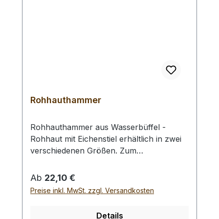
Rohhauthammer
Rohhauthammer aus Wasserbüffel -
Rohhaut mit Eichenstiel erhältlich in zwei
verschiedenen Größen. Zum
rückschlagfreien Schlagen von
Locheisen, Punziereisen, etc.
Regulärer Preis:
Ab
22,10 €
Auswahlliste:#1 Gesamtgewicht: 295
Preise inkl. MwSt. zzgl. Versandkosten
Gramm / Kopf - Ø : 48 mm / Gesamtlänge
: 230 mm#2 Gesamtgewicht: 250 Gramm /
Details