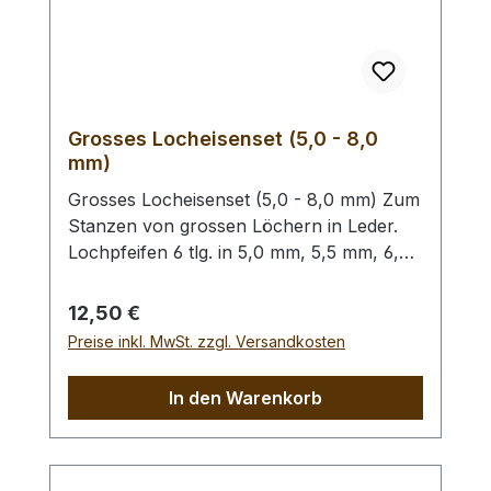
Grosses Locheisenset (5,0 - 8,0
mm)
Grosses Locheisenset (5,0 - 8,0 mm) Zum
Stanzen von grossen Löchern in Leder.
Lochpfeifen 6 tlg. in 5,0 mm, 5,5 mm, 6,0
mm, 6,5 mm, 7,0 mm und 8,0 mm. Bitte
benutzen Sie zum Schlagen unbedingt
Regulärer Preis:
12,50 €
einen geeigneten Hammer (keinen
Preise inkl. MwSt. zzgl. Versandkosten
Stahlhammer) und eine geeignete
Unterlage (Werkplatte, Schneidmatte) um
In den Warenkorb
eine Beschädigung des Werkzeugs
auszuschliessen, siehe Zubehör.