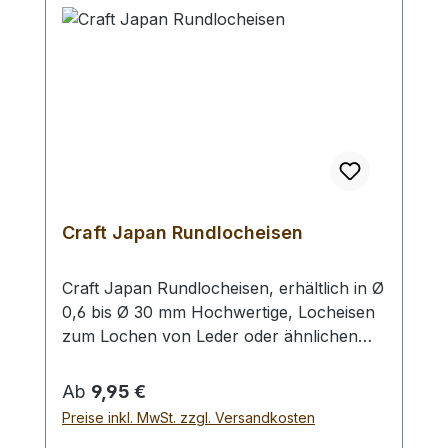
Craft Japan Rundlocheisen
Craft Japan Rundlocheisen, erhältlich in Ø
0,6 bis Ø 30 mm Hochwertige, Locheisen
zum Lochen von Leder oder ähnlichen
Materialien. Diese Locheisen zeichnen sich
durch Ihre hohe Schärfe und einem sehr
Regulärer Preis:
Ab
9,95 €
geringen Wanddurchmesser der
Preise inkl. MwSt. zzgl. Versandkosten
Lochpfeife aus. Bitte benutzen Sie eine