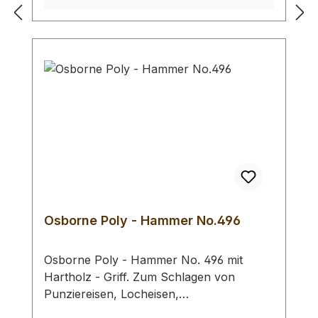
Kopf - Ø : 42 mm / Gesamtlänge : 290 mm
- Bei einer Bestellung 1 Stück erhalten Sie
1 Rohhauthammer der gewählten Größe.
Osborne Poly - Hammer No.496
Osborne Poly - Hammer No. 496 mit
Hartholz - Griff. Zum Schlagen von
Punziereisen, Locheisen,
Braidingstempeln, usw., gerade