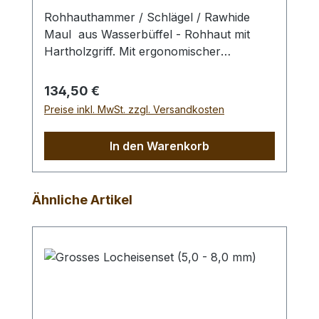
Rohhauthammer / Schlägel / Rawhide
Maul aus Wasserbüffel - Rohhaut mit
Hartholzgriff. Mit ergonomischer
Gewichtsverteilung, dadurch geringe
Ermüdung und exzellentem Schlagbild.
Regulärer Preis:
134,50 €
Zum Schlagen von Punziereisen,
Preise inkl. MwSt. zzgl. Versandkosten
Locheisen, Braidingstempeln, usw., runde
Schlagfläche. Kein Rückschlag durch
In den Warenkorb
schlagabsorbierenden Hammerkopf. -
Profiausführung.Gesamtlänge: 240 mm /
Gesamtgewicht: 1250 gr / Kopf-Ø: 75 mm
Produktgalerie überspringen
Ähnliche Artikel
Bei einer Bestellung 1 Stück erhalten Sie
1 Rohhauthammer / Schlägel / Rawhide
Maul der gewählten Ausführung.