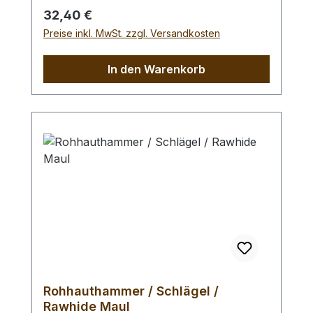
Schlagfläche. Wenig Rückschlag durch
Regulärer Preis:
32,40 €
schlagabsorbierenden Poly -
Preise inkl. MwSt. zzgl. Versandkosten
Hammerkopf. 240 gr Gesamtgewicht /
Kopf - Ø 45 mm / Gesamtlänge 295 mm
In den Warenkorb
Rohhauthammer / Schlägel /
Rawhide Maul