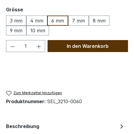
auswählen
Grösse
3 mm
4 mm
6 mm
7 mm
8 mm
9 mm
10 mm
Produkt Anzahl: Gib den gewünschten We
In den Warenkorb
Zum Merkzettel hinzufügen
Produktnummer:
SEL_3210-0060
Beschreibung