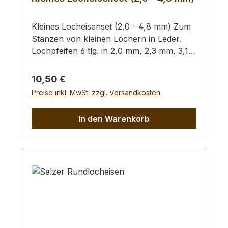
Kleines Locheisenset (2,0 - 4,8 mm) Zum
Stanzen von kleinen Löchern in Leder.
Lochpfeifen 6 tlg. in 2,0 mm, 2,3 mm, 3,1
mm, 3,5 mm, 4,0 mm und 4,8 mm. Bitte
benutzen Sie zum Schlagen unbedingt
Regulärer Preis:
10,50 €
einen geeigneten Hammer (keinen
Preise inkl. MwSt. zzgl. Versandkosten
Stahlhammer) und eine geeignete
Unterlage (Werkplatte, Schneidmatte) um
In den Warenkorb
eine Beschädigung des Werkzeugs
auszuschliessen, siehe Zubehör.