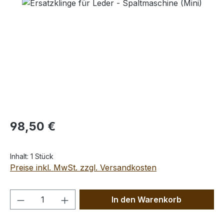
Bildergalerie überspringen
Regulärer Preis:
98,50 €
Inhalt:
1 Stück
Preise inkl. MwSt. zzgl. Versandkosten
Produkt Anzahl: Gib den gewünschten We
In den Warenkorb