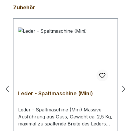
Produktgalerie überspringen
Zubehör
Leder - Spaltmaschine (Mini)
Leder - Spaltmaschine (Mini) Massive
Ausführung aus Guss, Gewicht ca. 2,5 Kg,
maximal zu spaltende Breite des Leders
110 mm. Ideal geeignet, wenn nur Riemen