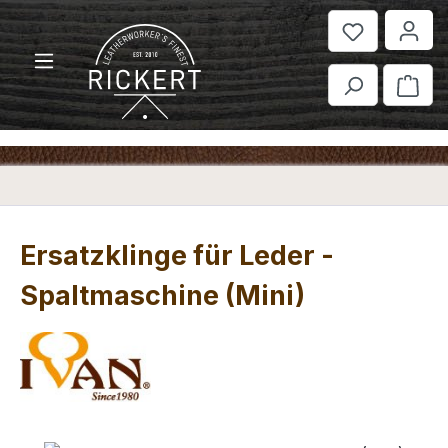
Zum Hauptinhalt springen
War
Ersatzklinge für Leder -
Spaltmaschine (Mini)