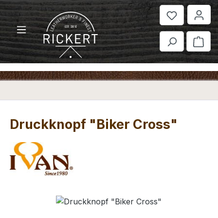
Zum Hauptinhalt springen
War
Druckknopf "Biker Cross"
Bildergalerie überspringen