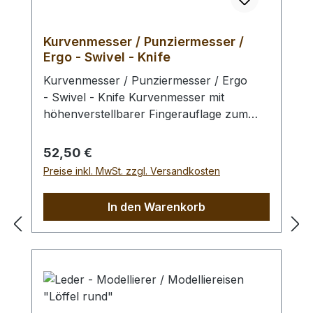
Kurvenmesser / Punziermesser /
Ergo - Swivel - Knife
Kurvenmesser / Punziermesser / Ergo
- Swivel - Knife Kurvenmesser mit
höhenverstellbarer Fingerauflage zum
Vorschneiden des Leders vor dem
Punzieren oder zum Schneiden von
Regulärer Preis:
52,50 €
Mustern und Bildern in das Leder.
Preise inkl. MwSt. zzgl. Versandkosten
Auswechselbare Klinge. Ebenfalls
verfügbar: Parallelanschlag für das Swivel
In den Warenkorb
- Knife. Hier erhalten Sie die Ersatzklinge
und weitere austauschbare Klingen,
hier Keramikklingen. Zum Schärfen der
Stahlklingen empfehlen wir Ihnen unsere
Schärfhilfe. Abmessungen:Gesamtlänge:
93 mmKlingenaufnahme - Durchmesser: