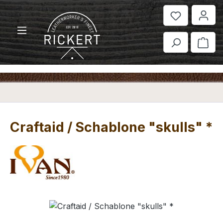
Zum Hauptinhalt springen
War
Craftaid / Schablone "skulls" *
Bildergalerie überspringen