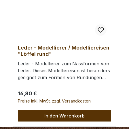
5,5 mmMitgelieferte Klinge:Klingenlänge
17,5 mmKlingenbreite 9,5 mmKlingendicke
2,0 mm
Leder - Modellierer / Modelliereisen
"Löffel rund"
Leder - Modellierer zum Nassformen von
Leder. Dieses Modelliereisen ist besonders
geeignet zum Formen von Rundungen
oder zum Hervorheben von punzierten
Kanten. Beide Seiten des Modelliereisens
Regulärer Preis:
16,80 €
sind löffelförmig mit runder Spitze (groß /
Preise inkl. MwSt. zzgl. Versandkosten
klein). Ebenfalls sehr gut geeignet zum
Übertragen von Craftaids
In den Warenkorb
(Schablonen) auf das Leder.