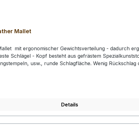
ther Mallet
allet mit ergonomischer Gewichtsverteilung - dadurch erg
este Schlägel - Kopf besteht aus gefrästem Spezialkunststof
ingstempeln, usw., runde Schlagfläche. Wenig Rückschla
e: 210 mm / Gesamtgewicht: ca. 430 gr / Kopf-Ø: 49 mm# 0
rhalten Sie 1 Craft Japan Punzierhammer / Schlägel / Leat
Details