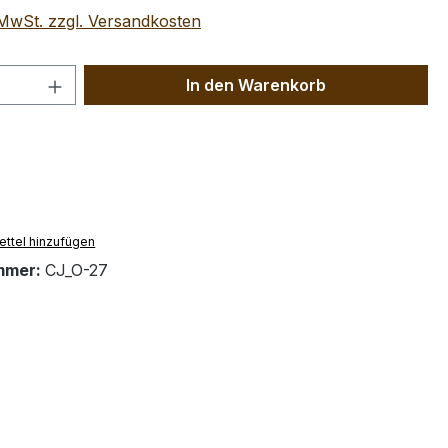
. MwSt. zzgl. Versandkosten
 Anzahl: Gib den gewünschten Wert ein 
In den Warenkorb
ttel hinzufügen
mmer:
CJ_O-27