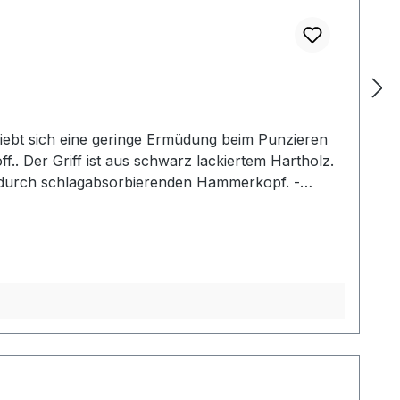
iebt sich eine geringe Ermüdung beim Punzieren
f.. Der Griff ist aus schwarz lackiertem Hartholz.
g durch schlagabsorbierenden Hammerkopf. -
2: Gesamtlänge: 240 mm / Gesamtgewicht: ca. 480
her Mallet der gewählten Ausführung.