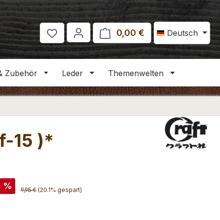
0,00 €
Warenkorb enthält 
Deutsch
& Zubehör
Leder
Themenwelten
f-15 )*
is:
%
Regulärer Preis:
9,95 €
(20.1% gespart)