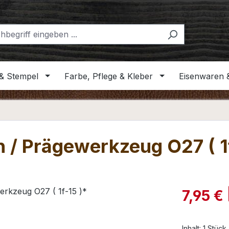
& Stempel
Farbe, Pflege & Kleber
Eisenwaren 
n / Prägewerkzeug O27 ( 1
Verkaufspre
7,95 €
Inhalt:
1 Stück