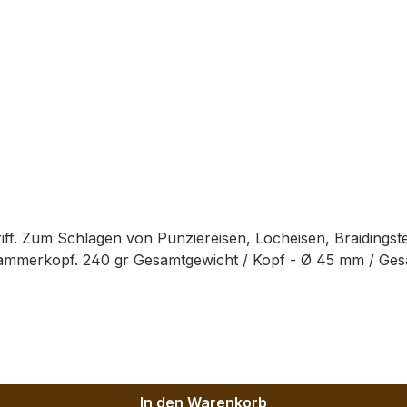
ff. Zum Schlagen von Punziereisen, Locheisen, Braidingst
Hammerkopf. 240 gr Gesamtgewicht / Kopf - Ø 45 mm / Ge
In den Warenkorb