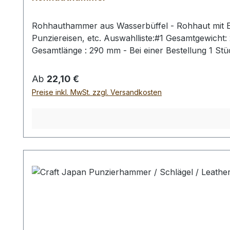
Rohhauthammer aus Wasserbüffel - Rohhaut mit Ei
Punziereisen, etc. Auswahlliste:#1 Gesamtgewich
Gesamtlänge : 290 mm - Bei einer Bestellung 1 St
Regulärer Preis:
Ab
22,10 €
Preise inkl. MwSt. zzgl. Versandkosten