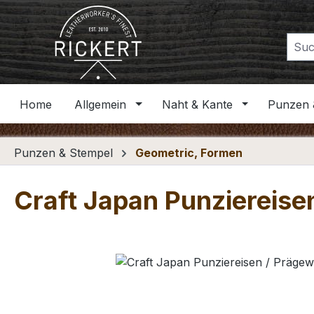
m Hauptinhalt springen
Zur Suche springen
Zur Hauptnavigation springen
Home
Allgemein
Naht & Kante
Punzen 
Punzen & Stempel
Geometric, Formen
Craft Japan Punziereise
Bildergalerie überspringen