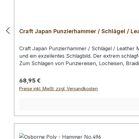
Craft Japan Punzierhammer / Schlägel / Lea
Craft Japan Punzierhammer / Schlägel / Leather M
und ein exzellentes Schlagbild. Der extrem schlagf
Zum Schlagen von Punziereisen, Locheisen, Braid
Profiausführung. Auswahlliste: # 01: Gesamtläng
gr / Kopf-Ø: 55 mm Bei einer Bestellung 1 Stück e
Regulärer Preis:
68,95 €
Preise inkl. MwSt. zzgl. Versandkosten