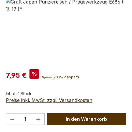
Bildergalerie überspringen
Verkaufspreis:
%
7,95 €
Regulärer Preis:
9,95 €
(20.1% gespart)
Inhalt:
1 Stück
Preise inkl. MwSt. zzgl. Versandkosten
Produkt Anzahl: Gib den gewünschten We
In den Warenkorb