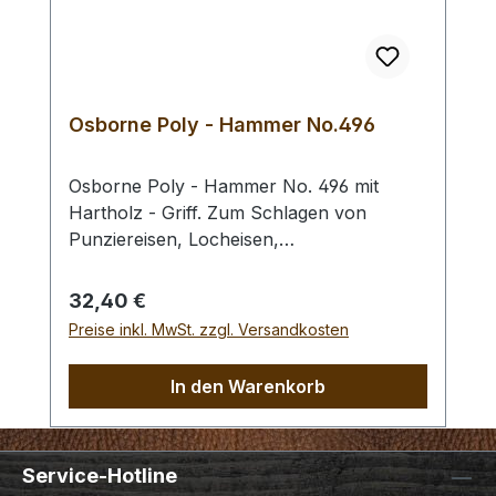
Bestellung 1 Stück erhalten Sie 1 Craft
Japan Punzierhammer / Schlägel /
Leather Mallet der gewählten Ausführung.
Osborne Poly - Hammer No.496
Osborne Poly - Hammer No. 496 mit
Hartholz - Griff. Zum Schlagen von
Punziereisen, Locheisen,
Braidingstempeln, usw., gerade
Schlagfläche. Wenig Rückschlag durch
Regulärer Preis:
32,40 €
schlagabsorbierenden Poly -
Preise inkl. MwSt. zzgl. Versandkosten
Hammerkopf. 240 gr Gesamtgewicht /
Kopf - Ø 45 mm / Gesamtlänge 295 mm
In den Warenkorb
Service-Hotline