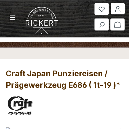
Zum Hauptinhalt springen
War
Craft Japan Punziereisen /
Prägewerkzeug E686 ( 1t-19 )*