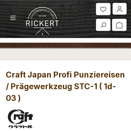
Zum Hauptinhalt springen
War
Craft Japan Profi Punziereisen
/ Prägewerkzeug STC-1 ( 1d-
03 )