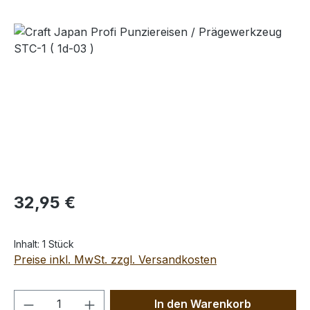
Bildergalerie überspringen
Regulärer Preis:
32,95 €
Inhalt:
1 Stück
Preise inkl. MwSt. zzgl. Versandkosten
Produkt Anzahl: Gib den gewünschten We
In den Warenkorb