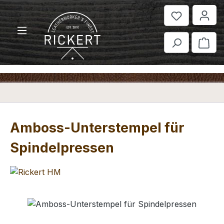
Zum Hauptinhalt springen
War
Amboss-Unterstempel für
Spindelpressen
Bildergalerie überspringen