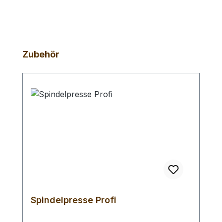
Produktgalerie überspringen
Zubehör
Spindelpresse Profi