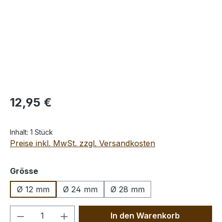
Regulärer Preis:
12,95 €
Inhalt:
1 Stück
Preise inkl. MwSt. zzgl. Versandkosten
auswählen
Grösse
Ø 12 mm
Ø 24 mm
Ø 28 mm
Produkt Anzahl: Gib den gewünschten We
In den Warenkorb