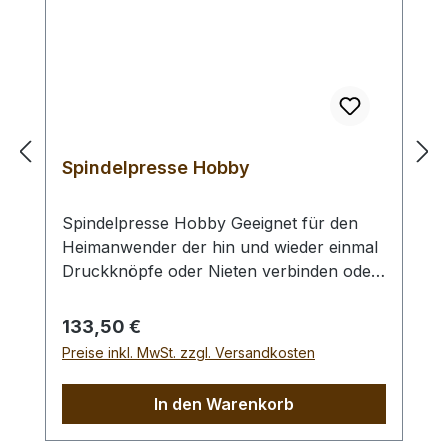
Spindelpresse Hobby
Spindelpresse Hobby Geeignet für den
Heimanwender der hin und wieder einmal
Druckknöpfe oder Nieten verbinden oder
Löcher stanzen möchte. Achtung: - Für
die Verwendung benötigen Sie die den
Regulärer Preis:
133,50 €
Druckknöpfen oder Nieten
Preise inkl. MwSt. zzgl. Versandkosten
entsprechenden Werkzeugeinsätze oder
passende Lochpfeifen und Unterstempel.
In den Warenkorb
Bei der Bestellung einer Spindelpresse
sind keine Werkzeugeinsätze inbegriffen.