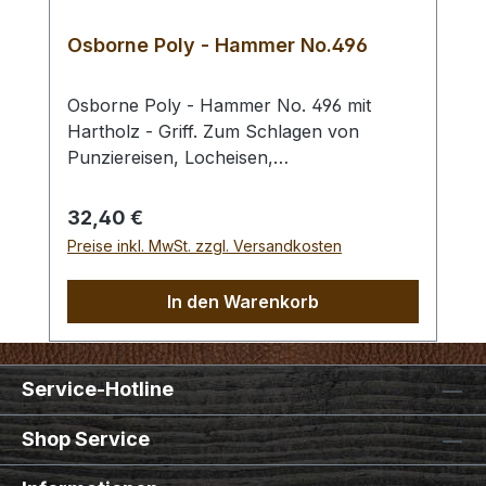
Osborne Poly - Hammer No.496
Osborne Poly - Hammer No. 496 mit
Hartholz - Griff. Zum Schlagen von
Punziereisen, Locheisen,
Braidingstempeln, usw., gerade
Schlagfläche. Wenig Rückschlag durch
Regulärer Preis:
32,40 €
schlagabsorbierenden Poly -
Preise inkl. MwSt. zzgl. Versandkosten
Hammerkopf. 240 gr Gesamtgewicht /
Kopf - Ø 45 mm / Gesamtlänge 295 mm
In den Warenkorb
Service-Hotline
Shop Service