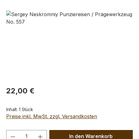
Bildergalerie überspringen
Regulärer Preis:
22,00 €
Inhalt:
1 Stück
Preise inkl. MwSt. zzgl. Versandkosten
Produkt Anzahl: Gib den gewünschten We
In den Warenkorb