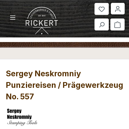
Zum Hauptinhalt springen
War
Sergey Neskromniy
Punziereisen / Prägewerkzeug
No. 557