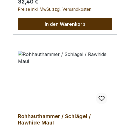
Regulärer Preis:
32,40 €
schlagabsorbierenden Poly -
Preise inkl. MwSt. zzgl. Versandkosten
Hammerkopf. 240 gr Gesamtgewicht /
Kopf - Ø 45 mm / Gesamtlänge 295 mm
In den Warenkorb
Rohhauthammer / Schlägel /
Rawhide Maul