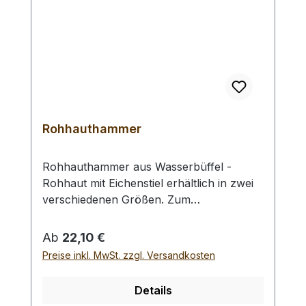
Rohhauthammer
Rohhauthammer aus Wasserbüffel -
Rohhaut mit Eichenstiel erhältlich in zwei
verschiedenen Größen. Zum
rückschlagfreien Schlagen von
Locheisen, Punziereisen, etc.
Regulärer Preis:
Ab
22,10 €
Auswahlliste:#1 Gesamtgewicht: 295
Preise inkl. MwSt. zzgl. Versandkosten
Gramm / Kopf - Ø : 48 mm / Gesamtlänge
: 230 mm#2 Gesamtgewicht: 250 Gramm /
Details
Kopf - Ø : 42 mm / Gesamtlänge : 290 mm