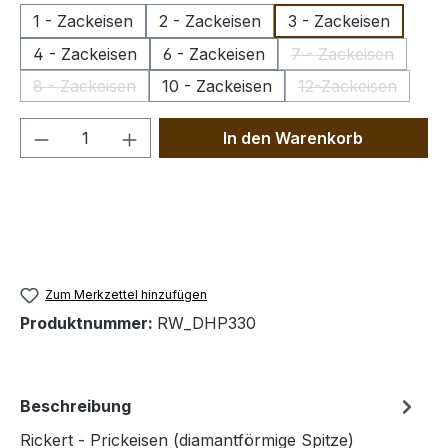
1 - Zackeisen
2 - Zackeisen
3 - Zackeisen
4 - Zackeisen
6 - Zackeisen
7 - Zackeisen
(Diese Option is
8 - Zackeisen
10 - Zackeisen
12-Zackeisen
(Diese Option ist zurzeit nicht verfügbar.)
(Diese Option is
Produkt Anzahl: Gib den gewünschten We
In den Warenkorb
Zum Merkzettel hinzufügen
Produktnummer:
RW_DHP330
Beschreibung
Rickert - Prickeisen (diamantförmige Spitze)