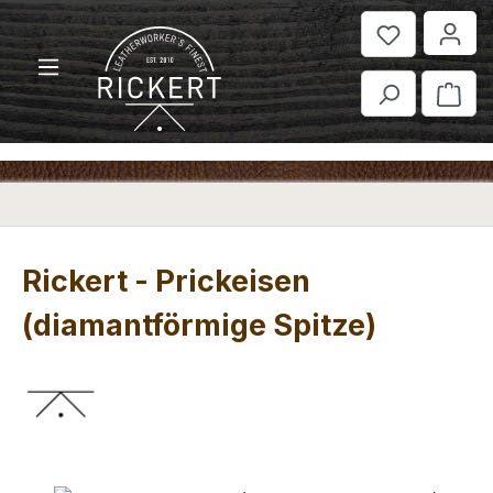
Zum Hauptinhalt springen
War
Rickert - Prickeisen
(diamantförmige Spitze)