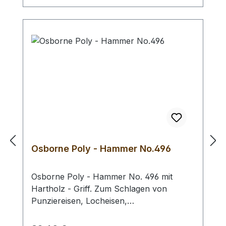
- Bei einer Bestellung 1 Stück erhalten Sie
1 Rohhauthammer der gewählten Größe.
Osborne Poly - Hammer No.496
Osborne Poly - Hammer No. 496 mit
Hartholz - Griff. Zum Schlagen von
Punziereisen, Locheisen,
Braidingstempeln, usw., gerade
Schlagfläche. Wenig Rückschlag durch