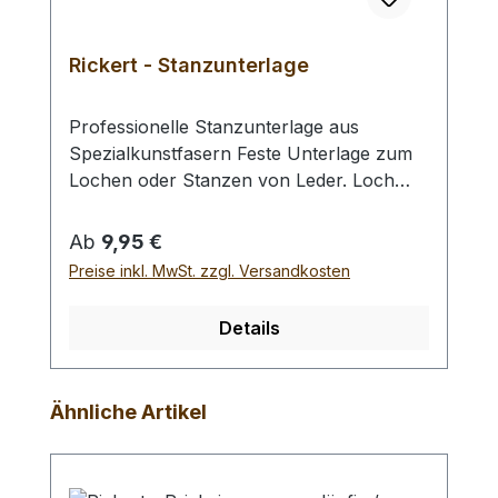
Rickert - Stanzunterlage
Professionelle Stanzunterlage aus
Spezialkunstfasern Feste Unterlage zum
Lochen oder Stanzen von Leder. Loch
und Stanzwerkzeuge können gut in das
Material eindringen, so wird das zu
Regulärer Preis:
Ab
9,95 €
stanzende Material sauber durchstoßen.
Preise inkl. MwSt. zzgl. Versandkosten
Die nach dem Stanzvorgang in der
Unterlage zurückbleibenden Löcher
Details
hinterlassen nur geringe Verwerfungen.
Die Oberfläche ist somit auch nach vielen
Löchern problemlos nutzbar. Nach den
Produktgalerie überspringen
Ähnliche Artikel
Arbeiten können die Löcher mit einem
Anpressroller wieder vollständig geglättet
werden. Tipp: Diese Stanzunterlagen sind