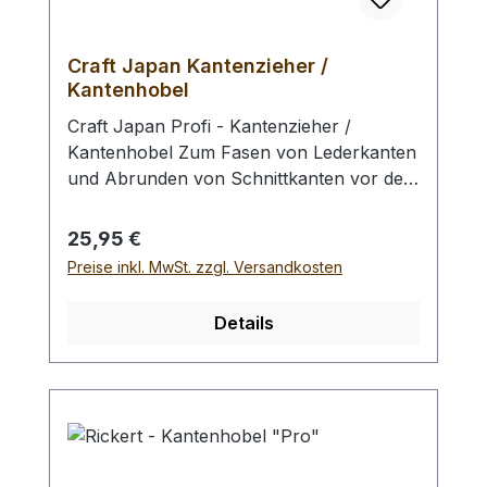
Craft Japan Kantenzieher /
Kantenhobel
Craft Japan Profi - Kantenzieher /
Kantenhobel Zum Fasen von Lederkanten
und Abrunden von Schnittkanten vor dem
Glätten. Zu dem Kantenhobel erhalten Sie
eine praktische Schleifhilfe (Metallstab +
Regulärer Preis:
25,95 €
je 1x Schleifpapier 800 und 1200) zum
Preise inkl. MwSt. zzgl. Versandkosten
nachschärfen Ihres Kantenhobels. Diese
ist ausschließlich für Craft Japan
Details
Kantenzieher / Kantenhobel geeignet.
Zum nachschärfen legen Sie das 800er
Schleifpapier, wie auf der
Verpackungsrückseite bebildert
dargestellt, um den Metallstab und geben
einen Tropfen Öl auf das Schleifpapier.