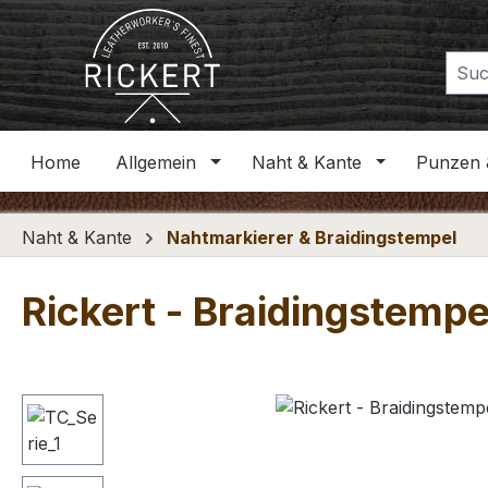
m Hauptinhalt springen
Zur Suche springen
Zur Hauptnavigation springen
Home
Allgemein
Naht & Kante
Punzen 
Naht & Kante
Nahtmarkierer & Braidingstempel
Rickert - Braidingstempel
Bildergalerie überspringen