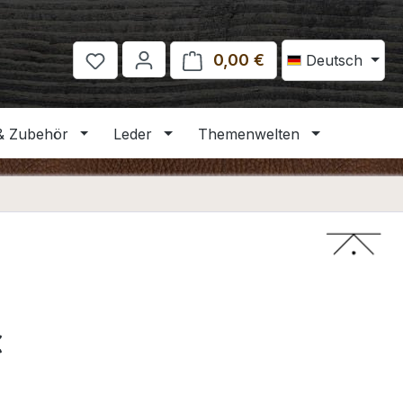
0,00 €
Warenkorb enthält 
Deutsch
& Zubehör
Leder
Themenwelten
eis:
€