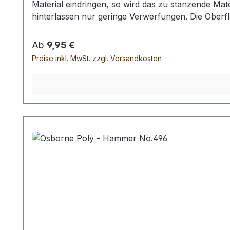
Material eindringen, so wird das zu stanzende Ma
hinterlassen nur geringe Verwerfungen. Die Oberf
einem Anpressroller wieder vollständig geglättet
Prickeisen und Chisels geeignet. Erhältlich in 3 
Regulärer Preis:
Ab
9,95 €
cm (Dicke 3 cm) Bei einer Bestellung von 1 Stück,
Preise inkl. MwSt. zzgl. Versandkosten