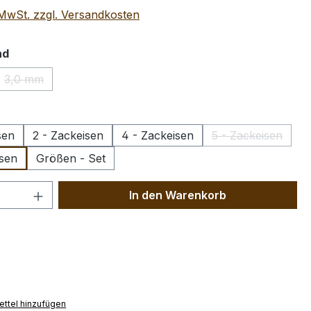
. MwSt. zzgl. Versandkosten
auswählen
nd
3,0 mm
(Diese Option ist zurzeit nicht verfügbar.)
wählen
sen
2 - Zackeisen
4 - Zackeisen
5 - Zackeisen
(Diese Option 
isen
Größen - Set
 Anzahl: Gib den gewünschten Wert ein 
In den Warenkorb
ttel hinzufügen