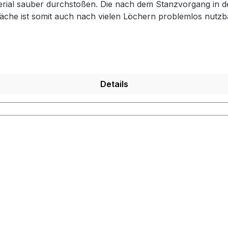
terial sauber durchstoßen. Die nach dem Stanzvorgang in 
läche ist somit auch nach vielen Löchern problemlos nutzb
 werden. Tipp: Diese Stanzunterlagen sind hervorragend zu
unterschiedlichen Größen. Ausführungen:- 10 cm x 15 cm (D
 erhalten Sie 1 Platte der gewählten Ausführung.
Details