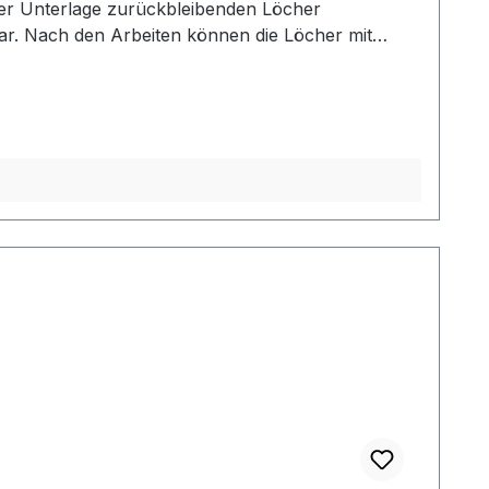
der Unterlage zurückbleibenden Löcher
ar. Nach den Arbeiten können die Löcher mit
r Verwendung mit unseren Reihenlocheisen,
icke 2 cm)- 15 cm x 20 cm (Dicke 3 cm)- 20 cm x 30