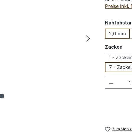
Preise inkl
Nahtabsta
2,0 mm
aus
Zacken
1 - Zackei
7 - Zacke
Produkt
Zum Merkze