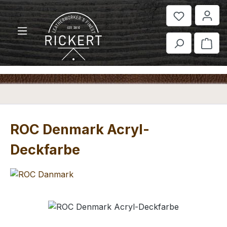
Zum Hauptinhalt springen
War
ROC Denmark Acryl-
Deckfarbe
Bildergalerie überspringen