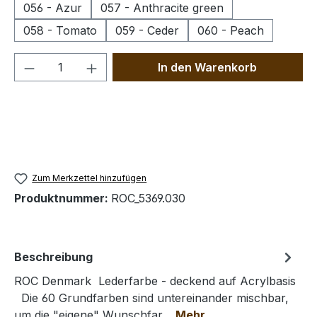
056 - Azur
057 - Anthracite green
058 - Tomato
059 - Ceder
060 - Peach
Produkt Anzahl: Gib den gewünschten We
In den Warenkorb
Zum Merkzettel hinzufügen
Produktnummer:
ROC_5369.030
Beschreibung
ROC Denmark Lederfarbe - deckend auf Acrylbasis
Die 60 Grundfarben sind untereinander mischbar,
um die "eigene" Wunschfar…
Mehr