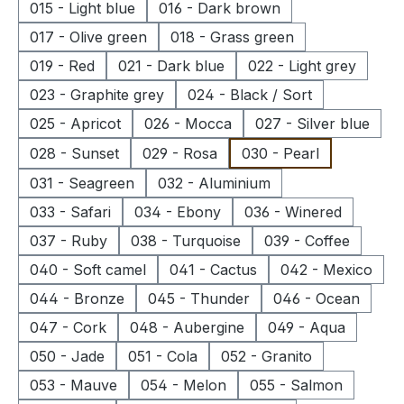
015 - Light blue
016 - Dark brown
017 - Olive green
018 - Grass green
019 - Red
021 - Dark blue
022 - Light grey
023 - Graphite grey
024 - Black / Sort
025 - Apricot
026 - Mocca
027 - Silver blue
028 - Sunset
029 - Rosa
030 - Pearl
031 - Seagreen
032 - Aluminium
033 - Safari
034 - Ebony
036 - Winered
037 - Ruby
038 - Turquoise
039 - Coffee
040 - Soft camel
041 - Cactus
042 - Mexico
044 - Bronze
045 - Thunder
046 - Ocean
047 - Cork
048 - Aubergine
049 - Aqua
050 - Jade
051 - Cola
052 - Granito
053 - Mauve
054 - Melon
055 - Salmon