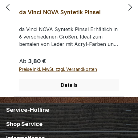
da Vinci NOVA Syntetik Pinsel
da Vinci NOVA Syntetik Pinsel Erhältlich in
6 verschiedenen Größen. Ideal zum
bemalen von Leder mit Acryl-Farben und
allen unseren weiteren Lederfarben. Die
Syntetik-Fasern des Pinsels sind sehr
Regulärer Preis:
Ab
3,80 €
langlebig und unempfindlich gegenüber
Preise inkl. MwSt. zzgl. Versandkosten
Alkoholbasierten Lederfarben oder
Reinigungsmitteln. - extrafeine
Details
goldfarbene Synthetikfasern -
Silberzwinge - kurze grünpolierte Stiele -
Größensortiment No. 2/0 bis No. 4
Service-Hotline
Shop Service