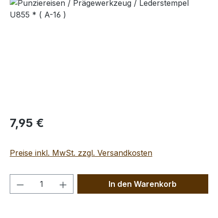
Bildergalerie überspringen
Regulärer Preis:
7,95 €
Preise inkl. MwSt. zzgl. Versandkosten
Produkt Anzahl: Gib den gewünschten We
In den Warenkorb