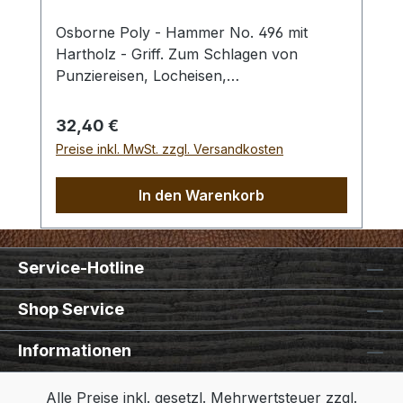
Osborne Poly - Hammer No. 496 mit
Hartholz - Griff. Zum Schlagen von
Punziereisen, Locheisen,
Braidingstempeln, usw., gerade
Schlagfläche. Wenig Rückschlag durch
Regulärer Preis:
32,40 €
schlagabsorbierenden Poly -
Preise inkl. MwSt. zzgl. Versandkosten
Hammerkopf. 240 gr Gesamtgewicht /
Kopf - Ø 45 mm / Gesamtlänge 295 mm
In den Warenkorb
Service-Hotline
Shop Service
Informationen
Alle Preise inkl. gesetzl. Mehrwertsteuer zzgl.