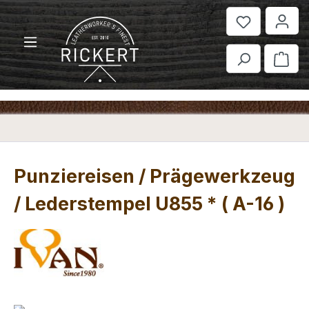
Zum Hauptinhalt springen
War
Punziereisen / Prägewerkzeug
/ Lederstempel U855 * ( A-16 )