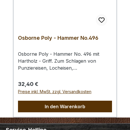
Osborne Poly - Hammer No.496
Osborne Poly - Hammer No. 496 mit
Hartholz - Griff. Zum Schlagen von
Punziereisen, Locheisen,
Braidingstempeln, usw., gerade
Schlagfläche. Wenig Rückschlag durch
Regulärer Preis:
32,40 €
schlagabsorbierenden Poly -
Preise inkl. MwSt. zzgl. Versandkosten
Hammerkopf. 240 gr Gesamtgewicht /
Kopf - Ø 45 mm / Gesamtlänge 295 mm
In den Warenkorb
Service-Hotline