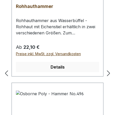
Rohhauthammer
Rohhauthammer aus Wasserbüffel -
Rohhaut mit Eichenstiel erhältlich in zwei
verschiedenen Größen. Zum
rückschlagfreien Schlagen von
Locheisen, Punziereisen, etc.
Regulärer Preis:
Ab
22,10 €
Auswahlliste:#1 Gesamtgewicht: 295
Preise inkl. MwSt. zzgl. Versandkosten
Gramm / Kopf - Ø : 48 mm / Gesamtlänge
: 230 mm#2 Gesamtgewicht: 250 Gramm /
Details
Kopf - Ø : 42 mm / Gesamtlänge : 290 mm
- Bei einer Bestellung 1 Stück erhalten Sie
1 Rohhauthammer der gewählten Größe.