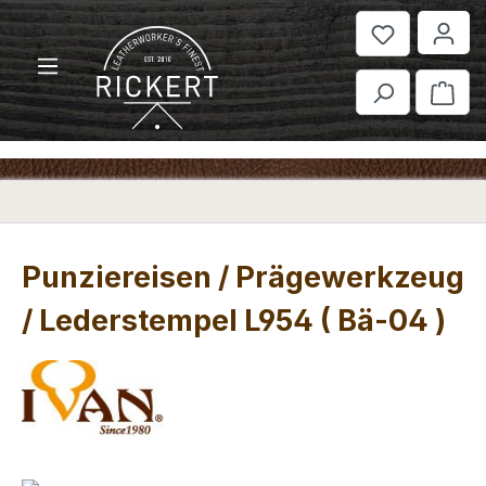
Zum Hauptinhalt springen
War
Punziereisen / Prägewerkzeug
/ Lederstempel L954 ( Bä-04 )