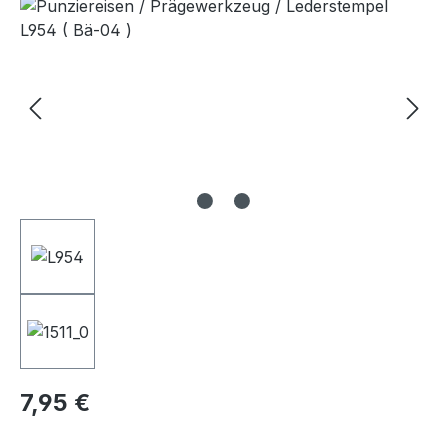
Bildergalerie überspringen
Regulärer Preis:
7,95 €