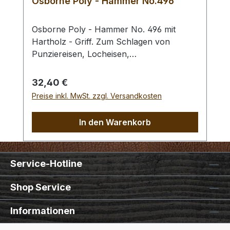
Osborne Poly - Hammer No.496
Osborne Poly - Hammer No. 496 mit
Hartholz - Griff. Zum Schlagen von
Punziereisen, Locheisen,
Braidingstempeln, usw., gerade
Schlagfläche. Wenig Rückschlag durch
Regulärer Preis:
32,40 €
schlagabsorbierenden Poly -
Preise inkl. MwSt. zzgl. Versandkosten
Hammerkopf. 240 gr Gesamtgewicht /
Kopf - Ø 45 mm / Gesamtlänge 295 mm
In den Warenkorb
Service-Hotline
Shop Service
Informationen