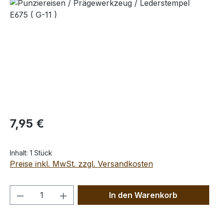
Bildergalerie überspringen
Regulärer Preis:
7,95 €
Inhalt:
1 Stück
Preise inkl. MwSt. zzgl. Versandkosten
Produkt Anzahl: Gib den gewünschten We
In den Warenkorb