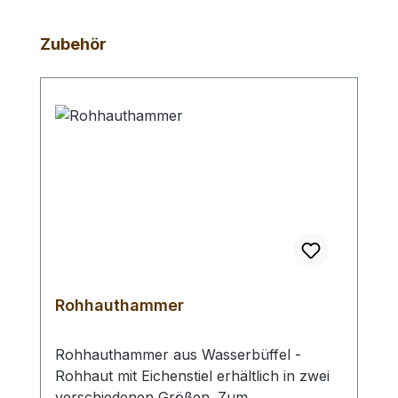
Produktgalerie überspringen
Zubehör
Rohhauthammer
Rohhauthammer aus Wasserbüffel -
Rohhaut mit Eichenstiel erhältlich in zwei
verschiedenen Größen. Zum