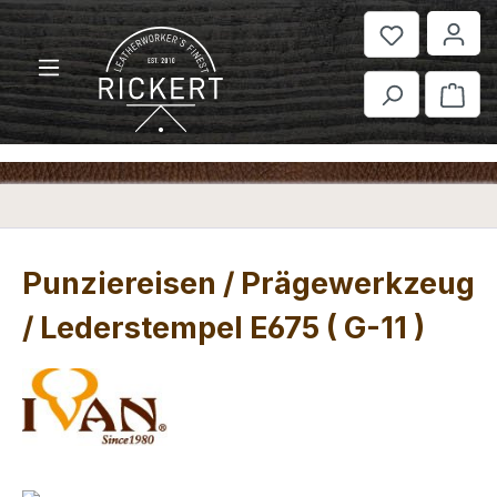
Zum Hauptinhalt springen
War
Punziereisen / Prägewerkzeug
/ Lederstempel E675 ( G-11 )