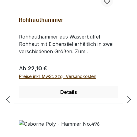
Rohhauthammer
Rohhauthammer aus Wasserbüffel -
Rohhaut mit Eichenstiel erhältlich in zwei
verschiedenen Größen. Zum
rückschlagfreien Schlagen von
Locheisen, Punziereisen, etc.
Regulärer Preis:
Ab
22,10 €
Auswahlliste:#1 Gesamtgewicht: 295
Preise inkl. MwSt. zzgl. Versandkosten
Gramm / Kopf - Ø : 48 mm / Gesamtlänge
: 230 mm#2 Gesamtgewicht: 250 Gramm /
Details
Kopf - Ø : 42 mm / Gesamtlänge : 290 mm
- Bei einer Bestellung 1 Stück erhalten Sie
1 Rohhauthammer der gewählten Größe.