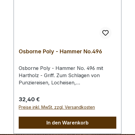
Osborne Poly - Hammer No.496
Osborne Poly - Hammer No. 496 mit
Hartholz - Griff. Zum Schlagen von
Punziereisen, Locheisen,
Braidingstempeln, usw., gerade
Schlagfläche. Wenig Rückschlag durch
Regulärer Preis:
32,40 €
schlagabsorbierenden Poly -
Preise inkl. MwSt. zzgl. Versandkosten
Hammerkopf. 240 gr Gesamtgewicht /
Kopf - Ø 45 mm / Gesamtlänge 295 mm
In den Warenkorb