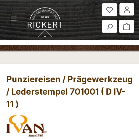
Zum Hauptinhalt springen
War
Punziereisen / Prägewerkzeug
/ Lederstempel 701001 ( D IV-
11 )