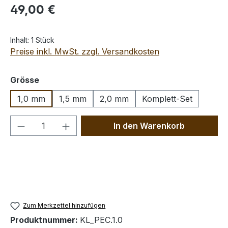
Regulärer Preis:
49,00 €
Inhalt:
1 Stück
Preise inkl. MwSt. zzgl. Versandkosten
auswählen
Grösse
1,0 mm
1,5 mm
2,0 mm
Komplett-Set
Produkt Anzahl: Gib den gewünschten We
In den Warenkorb
Zum Merkzettel hinzufügen
Produktnummer:
KL_PEC.1.0