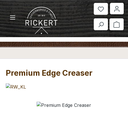
Zum Hauptinhalt springen
War
Premium Edge Creaser
Bildergalerie überspringen