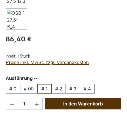
Regulärer Preis:
86,40 €
Inhalt:
1 Stück
Preise inkl. MwSt. zzgl. Versandkosten
auswählen
Ausführung --
# 0
# 00
# 1
# 2
# 3
# 4
Produkt Anzahl: Gib den gewünschten We
In den Warenkorb