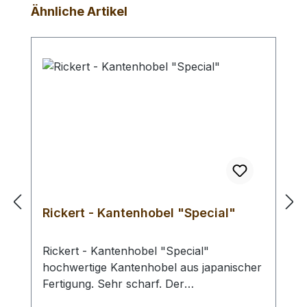
Produktgalerie überspringen
Ähnliche Artikel
Rickert - Kantenhobel "Special"
Rickert - Kantenhobel "Special"
hochwertige Kantenhobel aus japanischer
Fertigung. Sehr scharf. Der
Variantenreichtum dieser Serie, durch die