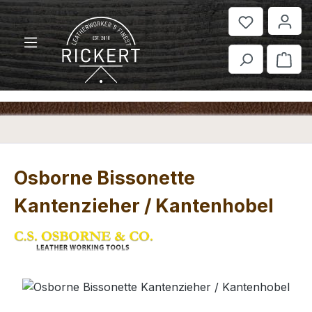
Zum Hauptinhalt springen
War
Osborne Bissonette
Kantenzieher / Kantenhobel
Bildergalerie überspringen