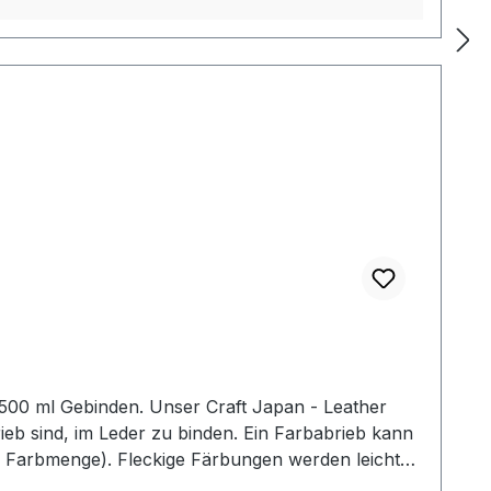
 Craft Japan - Leather
ieb sind, im Leder zu binden. Ein Farbabrieb kann
 Farbmenge). Fleckige Färbungen werden leicht
nish mit unseren Wollpinseln (Dauber), einem