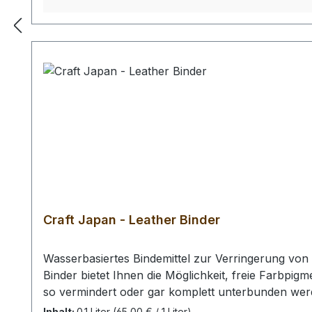
Craft Japan - Leather Binder
Wasserbasiertes Bindemittel zur Verringerung von Farbabbrieb
Binder bietet Ihnen die Möglichkeit, freie Farbpi
so vermindert oder gar komplett unterbunden wer
ausgeglichen und das Leder wird durch den Auftra
Inhalt:
0.1 Liter
(65,00 € / 1 Liter)