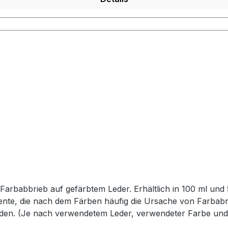
 auf gefärbtem Leder. Erhältlich in 100 ml und 500 ml Gebinden. Unser
gmente, die nach dem Färben häufig die Ursache von Farbabr
den. (Je nach verwendetem Leder, verwendeter Farbe und
g wiederstandsfähiger. Es kann nach dem Färben wie ein Fi