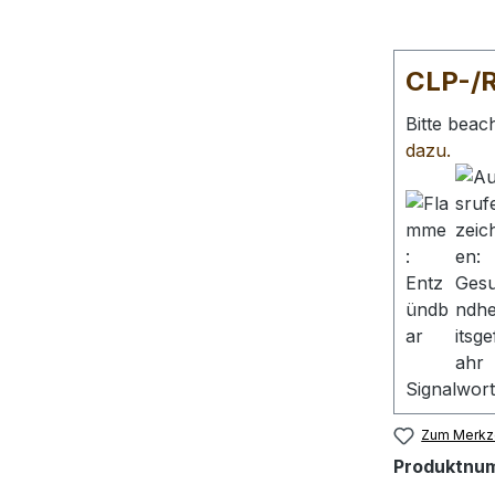
CLP-/
Bitte beac
dazu.
Signalwort
Zum Merkze
Produktnu