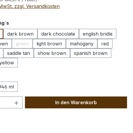
. MwSt. zzgl. Versandkosten
auswählen
ng´s
dark brown
dark chocolate
english bridle
rown
green
light brown
mahogany
red
(Diese Option ist zurzeit nicht verfügbar.)
saddle tan
show brown
spanish brown
 Option ist zurzeit nicht verfügbar.)
yellow
wählen
946 ml
 Anzahl: Gib den gewünschten Wert ein 
In den Warenkorb