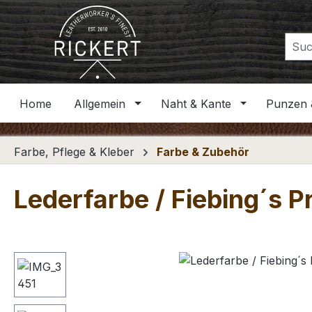
m Hauptinhalt springen
Zur Suche springen
Zur Hauptnavigation springen
Home
Allgemein
Naht & Kante
Punzen 
Farbe, Pflege & Kleber
Farbe & Zubehör
Lederfarbe / Fiebing´s Pr
Bildergalerie überspringen