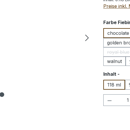
Preise inkl
Farbe Fiebi
chocolate
golden b
royal blue
(Diese
walnut
aus
Inhalt -
118 ml
Produkt