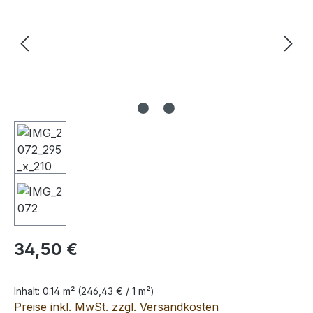
Regulärer Preis:
34,50 €
Inhalt:
0.14 m²
(246,43 € / 1 m²)
Preise inkl. MwSt. zzgl. Versandkosten